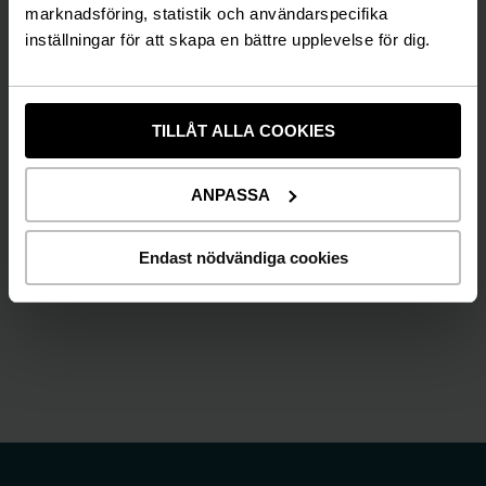
marknadsföring, statistik och användarspecifika
kungsportsgruppen.se
inställningar för att skapa en bättre upplevelse för dig.
TILLÅT ALLA COOKIES
Martin du Hane
tf Affärsområdeschef Kungsportsgruppen
ANPASSA
martin.duhane@momentgroup.com
Endast nödvändiga cookies