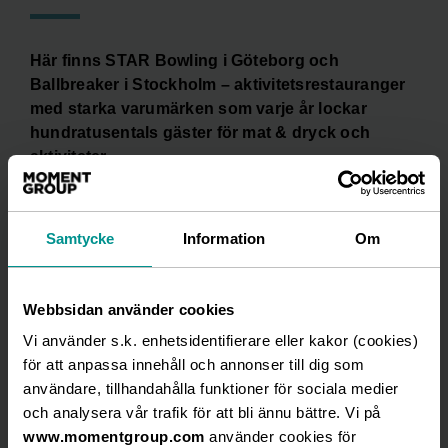
Här finns STAR Bowling i Göteborg och
Ballbreaker i Stockholm – aktivitetsrestauranger
med starka varumärken som varje år lockar
hundratusentals gäster för mat & dryck och
aktiviteter.
I november 2023 öppnade en ny aktivitetsrestaurang
i Malmö med det första av två nya spännande
Samtycke
Information
Om
koncept,
Bermuda Deck Shuffle Club.
Den 8 mars hade
SLiCE – ping pong pizza
– Grand
Webbsidan använder cookies
Opening i Göteborg och den 10 maj var det premiär i
Vi använder s.k. enhetsidentifierare eller kakor (cookies)
Malmö.
för att anpassa innehåll och annonser till dig som
Ambitionen att etablera båda koncepten på fler
användare, tillhandahålla funktioner för sociala medier
platser är tydlig.
och analysera vår trafik för att bli ännu bättre. Vi på
www.momentgroup.com
använder cookies för