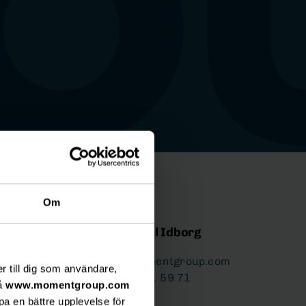
Om
Ia Lindahl Idborg
ia.lindahl@momentgroup.com
er till dig som användare,
070-181 59 71
på
www.momentgroup.com
pa en bättre upplevelse för