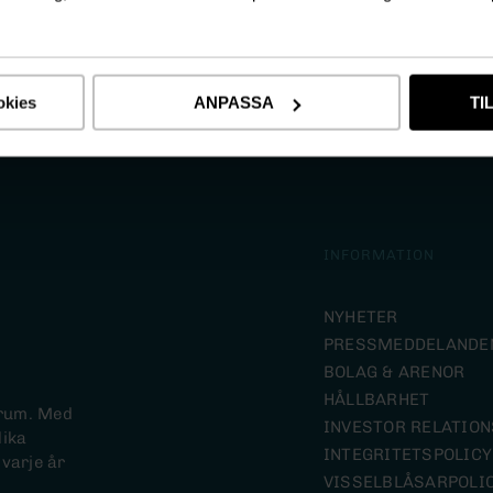
okies
ANPASSA
TI
INFORMATION
NYHETER
PRESSMEDDELANDE
BOLAG & ARENOR
HÅLLBARHET
trum. Med
INVESTOR RELATION
lika
INTEGRITETSPOLICY
 varje år
VISSELBLÅSARPOLI