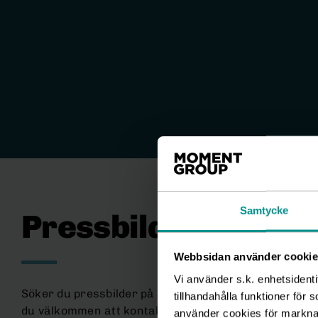
Samtycke
Pressbilder
Webbsidan använder cookie
Vi använder s.k. enhetsidenti
Söker du pressbilder på VD/Koncernchef eller andra i
tillhandahålla funktioner för 
du välkommen att kontakta Ia Lindahl Idborg.
använder cookies för marknads