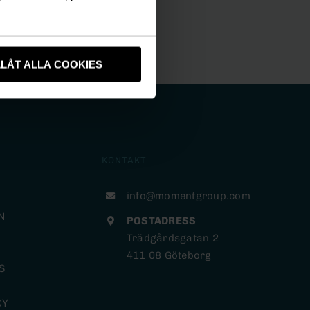
LLÅT ALLA COOKIES
KONTAKT
info@momentgroup.com
N
POSTADRESS
Trädgårdsgatan 2
411 08 Göteborg
S
CY