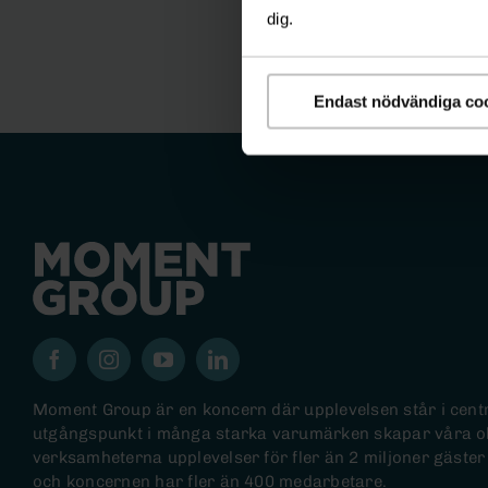
dig.
Endast nödvändiga co
Moment Group är en koncern där upplevelsen står i cen
utgångspunkt i många starka varumärken skapar våra o
verksamheterna upplevelser för fler än 2 miljoner gäster
och koncernen har fler än 400 medarbetare.