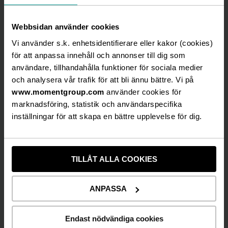
Sveriges vackraste utomhusteater vid Ätrans strand i
Webbsidan använder cookies
Falkenberg med plats för 1 635 gäster. Vackra parker
finns i många städer, men det är inte många som kan
Vi använder s.k. enhetsidentifierare eller kakor (cookies)
skryta med att ha en stor teaterscen vid vattnet.
för att anpassa innehåll och annonser till dig som
användare, tillhandahålla funktioner för sociala medier
Vallarna lockar under sommaren mängder av
och analysera vår trafik för att bli ännu bättre. Vi på
besökare till Falkenberg. Här skrattar över 50 000
www.momentgroup.com
använder cookies för
gäster varje säsong åt nyskriven buskis och fars i
marknadsföring, statistik och användarspecifika
charmig folkparksmiljö.
inställningar för att skapa en bättre upplevelse för dig.
Framför scenen finns sittplatser för fler än
sextonhundra personer och det är nästan alltid
TILLÅT ALLA COOKIES
slutsålt, oavsett väder. Svensk sommar och buskis är
en svårslagen kombination.
ANPASSA
Endast nödvändiga cookies
Kortfakta