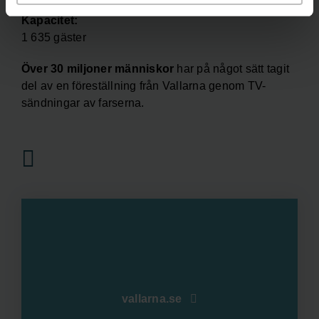
Kapacitet:
1 635 gäster
Över 30 miljoner människor
har på något sätt tagit
del av en föreställning från Vallarna genom TV-
sändningar av farserna.
vallarna.se