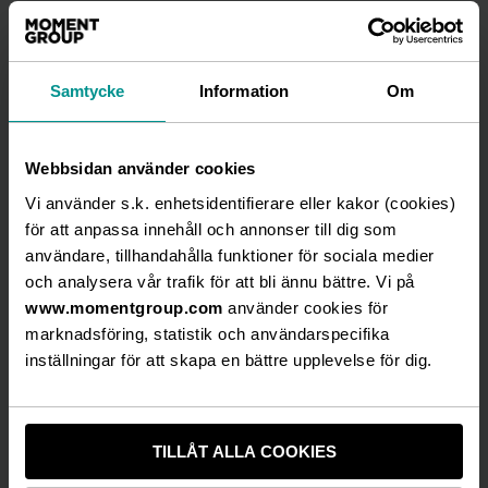
Minnesota
Samtycke
Information
Om
Minnesota är ett av koncernens två eventbolag.
De arbetar med Brand Engagement genom att
Webbsidan använder cookies
engagera kundernas interna och externa
målgrupper och de gör det genom events,
Vi använder s.k. enhetsidentifierare eller kakor (cookies)
sponsring och content marketing.
för att anpassa innehåll och annonser till dig som
användare, tillhandahålla funktioner för sociala medier
Oavsett om kunden vill samla organisationen
och analysera vår trafik för att bli ännu bättre. Vi på
kring egna värderingar, eller om devill väcka
www.momentgroup.com
använder cookies för
intresse kring en lansering – engagemang är
marknadsföring, statistik och användarspecifika
nyckeln till att skapa effekt och nå resultat. För
inställningar för att skapa en bättre upplevelse för dig.
att skapa engagemang krävs delaktighet. När
fler ges möjlighet att påverka, utveckla och göra
skillnad frigörs oanade krafter.
TILLÅT ALLA COOKIES
Minnesota hjälper sina kunder att skapa arenor