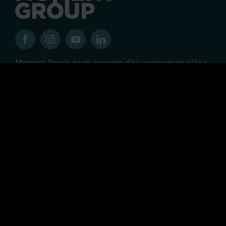
Moment Group är en koncern där upplevelsen står i
centrum. Med utgångspunkt i många starka
varumärken skapar våra olika verksamheterna
upplevelser för fler än 2 miljoner gäster varje år och
koncernen har fler än 400 medarbetare.
© 2026 MOMENTGROUP