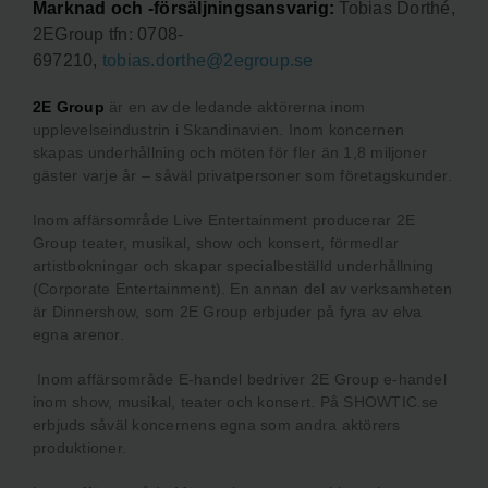
Marknad och -försäljningsansvarig:
Tobias Dorthé,
2EGroup tfn: 0708-
697210,
tobias.dorthe@2egroup.se
2E Group
är en av de ledande aktörerna inom
upplevelseindustrin i Skandinavien. Inom koncernen
skapas underhållning och möten för fler än 1,8 miljoner
gäster varje år – såväl privatpersoner som företagskunder.
Inom affärsområde Live Entertainment producerar 2E
Group teater, musikal, show och konsert, förmedlar
artistbokningar och skapar specialbeställd underhållning
(Corporate Entertainment). En annan del av verksamheten
är Dinnershow, som 2E Group erbjuder på fyra av elva
egna arenor.
Inom affärsområde E-handel bedriver 2E Group e-handel
inom show, musikal, teater och konsert. På SHOWTIC.se
erbjuds såväl koncernens egna som andra aktörers
produktioner.