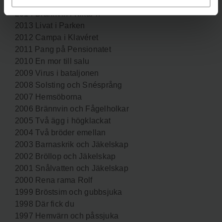
2015 Bröllop i Kikar´n
2014 Brännvin i Kikar´n
2013 Livat i Parken
2012 Campa i Klavéret
2011 Pang på Pensionatet
2010 En mor till salu
2009 Virus i bataljonen
2008 Solsting och Snésprång
2007 Hemsöborna
2006 Brännvin och Fågelholkar
2005 Två ägg i högklackat
2004 Två bröder emellan
2003 Barnaskrik och Jäkelskap
2002 Bröllop och Jäkelskap
2001 Snålvatten och Jäkelskap
2000 Rena rama Rolf
1999 Bröstsim och gubbsjuka
1998 Där fick du
1997 Hemvärn och påssjuka