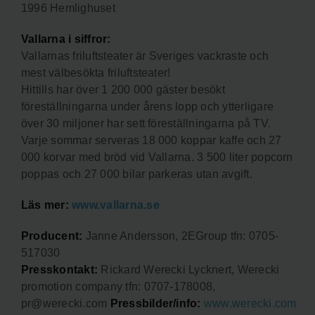
1996 Hemlighuset
Vallarna i siffror:
Vallarnas friluftsteater är Sveriges vackraste och
mest välbesökta friluftsteater!
Hittills har över 1 200 000 gäster besökt
föreställningarna under årens lopp och ytterligare
över 30 miljoner har sett föreställningarna på TV.
Varje sommar serveras 18 000 koppar kaffe och 27
000 korvar med bröd vid Vallarna. 3 500 liter popcorn
poppas och 27 000 bilar parkeras utan avgift.
Läs mer:
www.vallarna.se
Producent:
Janne Andersson, 2EGroup tfn: 0705-
517030
Presskontakt:
Rickard Werecki Lycknert, Werecki
promotion company tfn: 0707-178008,
pr@werecki.com
Pressbilder/info:
www.werecki.com