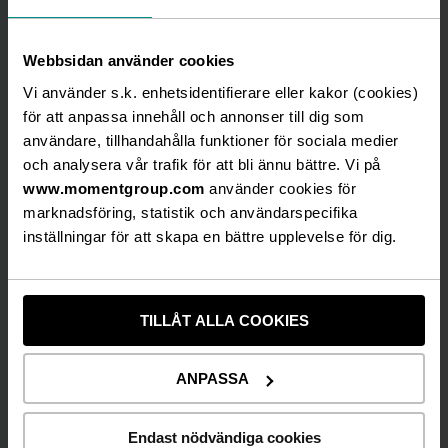
Jojje ”Dag-Otto” Jönsson, Stefan ”Stefan & Krister”
Gerhardsson, Siw Carlsson, Bertram Heribertson,
Anna Carlsson, Robin Stegmar, Karin Bergquist,
Webbsidan använder cookies
Birte Heribertson och Ola Hedén. Regi av Ulf
Vi använder s.k. enhetsidentifierare eller kakor (cookies)
Dohlsten med nyskrivet manus av Lars Classon och
för att anpassa innehåll och annonser till dig som
Jojje Jönsson. Världspremiär på Vallarnas
användare, tillhandahålla funktioner för sociala medier
friluftsteater i Falkenberg söndagen den 3 juli kl.
och analysera vår trafik för att bli ännu bättre. Vi på
18.00. Spelas hela sommaren t.o.m. 14 augusti
www.momentgroup.com
använder cookies för
2016.
marknadsföring, statistik och användarspecifika
inställningar för att skapa en bättre upplevelse för dig.
Biljetterna till sommarens jubileumsfars ”Jäkelskap i
Kikar´n” släpps den 4 april kl. 10.00
via
vallarna.se
och
showtic.se.
TILLÅT ALLA COOKIES
Föreställningar på Vallarnas friluftsteater genom
åren:
ANPASSA
2016 Jäkelskap i Kikar´n – Biljettsläpp måndagen
den 4 april kl. 10.00
Endast nödvändiga cookies