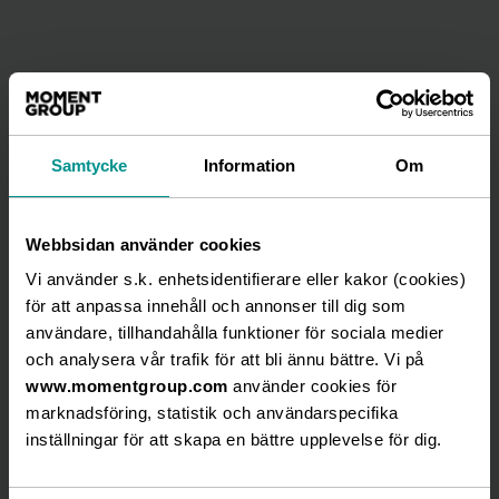
KONTAKT
Samtycke
Information
Om
Webbsidan använder cookies
Vi använder s.k. enhetsidentifierare eller kakor (cookies)
för att anpassa innehåll och annonser till dig som
Ia Lindahl Idborg
användare, tillhandahålla funktioner för sociala medier
och analysera vår trafik för att bli ännu bättre. Vi på
HEAD OF COMMUNICATION & INVESTOR RELATIONS
www.momentgroup.com
använder cookies för
ia.lindahl@momentgroup.com
marknadsföring, statistik och användarspecifika
inställningar för att skapa en bättre upplevelse för dig.