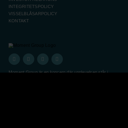
INTEGRITETSPOLICY
VISSELBLÅSARPOLICY
KONTAKT
Moment Group är en koncern där upplevelsen står i
centrum. Med utgångspunkt i många starka varumärken
skapar våra olika verksamheterna upplevelser för fler än
2 miljoner gäster varje år och koncernen har fler än 400
medarbetare.
© 2026 MOMENTGROUP