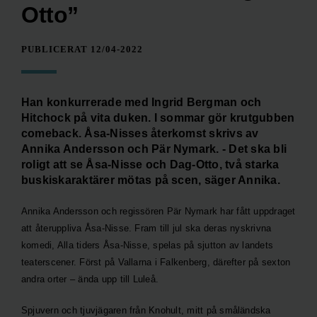
Otto”
PUBLICERAT 12/04-2022
Han konkurrerade med Ingrid Bergman och
Hitchock på vita duken. I sommar gör krutgubben
comeback. Åsa-Nisses återkomst skrivs av
Annika Andersson och Pär Nymark. - Det ska bli
roligt att se Åsa-Nisse och Dag-Otto, två starka
buskiskaraktärer mötas på scen, säger Annika.
Annika Andersson
och regissören
Pär Nymark
har fått uppdraget
att återuppliva Åsa-Nisse. Fram till jul ska deras nyskrivna
komedi, Alla tiders Åsa-Nisse, spelas på sjutton av landets
teaterscener. Först på Vallarna i Falkenberg, därefter på sexton
andra orter – ända upp till Luleå.
Spjuvern och tjuvjägaren från Knohult, mitt på
småländska