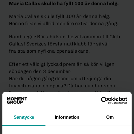
Maria Callas skulle ha fyllt 100 år denna helg.
Maria Callas skulle fyllt 100 år denna helg.
Henne firar vi alltid men lite extra denna gång.
Hamburger Börs hälsar dig välkommen till Club
Callas! Sveriges första nattklubb för såväl
frälsta som nyfikna operaälskare.
Efter ett väldigt lyckad premiär så kör vi igen
söndagen den 3 december
Har du någon gång drömt om att sjunga din
favoritaria ur en opera? Då har du chansen i
”aria-baren”. Har du fantiserat om att träffa
operasångare och andra fans, kanske rentutav
din opera-idol under avslappnade former? Höga
trösklar blir låga på Club Callas. Umgås över ett
Samtycke
Information
Om
glas cava till din favoritmusik av Puccini och
Verdi.