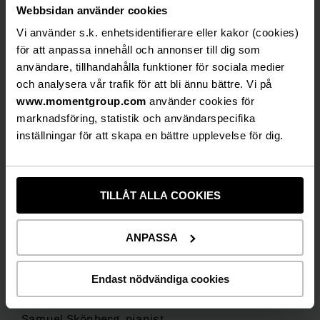
Webbsidan använder cookies
Här får du både uppleva liveframträdanden av
Vi använder s.k. enhetsidentifierare eller kakor (cookies)
fantastiska operaartister men även andra
för att anpassa innehåll och annonser till dig som
artister bjuda på sin första aria. Allt detta i
användare, tillhandahålla funktioner för sociala medier
Hamburger Börs klassiska lokaler. Var med och
och analysera vår trafik för att bli ännu bättre. Vi på
skapa Stockholms mest spännande och
www.momentgroup.com
använder cookies för
intressanta mötesplats tillsammans med oss.
marknadsföring, statistik och användarspecifika
På söndagar under hösten från kl. 18.00 till sent
inställningar för att skapa en bättre upplevelse för dig.
slår Nya Hamburger Börs upp portarna för Club
Callas.
TILLÅT ALLA COOKIES
Välkomna!
Vad: Opera Klubb
ANPASSA
När: Söndagen den 3 december
Tid: 18 – sent
Endast nödvändiga cookies
Dj: DJ Bildt
Livemusik: Emilia Feldt- sopran Kalle Leander
Samuel Skönberg, pianist