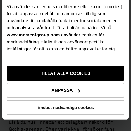
med en Danny-show i storlek XXL den
4 april.
Vi använder s.k. enhetsidentifierare eller kakor (cookies)
för att anpassa innehåll och annonser till dig som
användare, tillhandahålla funktioner för sociala medier
– Jag är lite tagen, det är jag. Det hade varit
och analysera vår trafik för att bli ännu bättre. Vi på
jättesvårt att skiljas från föreställningen efter
www.momentgroup.com
använder cookies för
ett sådant här år, säger Danny.
marknadsföring, statistik och användarspecifika
– Det här är det bästa tiden i mitt artistliv. Det
inställningar för att skapa en bättre upplevelse för dig.
har varit helt fantastiskt. Alla människor
runtomkring och i publiken. Det har varit en
sådan lust och energi hela vägen, säger Danny.
TILLÅT ALLA COOKIES
ANPASSA
Endast nödvändiga cookies
33-åringen har skrivit nöjeshistoria i
höst.
Segershowerna i Göteborg med 28-0 i
utsålda hus, innebär ett oslagbart rekord för
Gothia-arenan. Efter varje kväll försöker fans