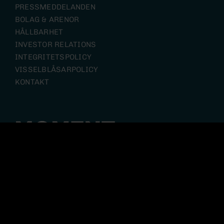
PRESSMEDDELANDEN
BOLAG & ARENOR
HÅLLBARHET
INVESTOR RELATIONS
INTEGRITETSPOLICY
VISSELBLÅSARPOLICY
KONTAKT
Moment Group är en koncern där upplevelsen står i
centrum. Med utgångspunkt i många starka
varumärken skapar våra olika verksamheterna