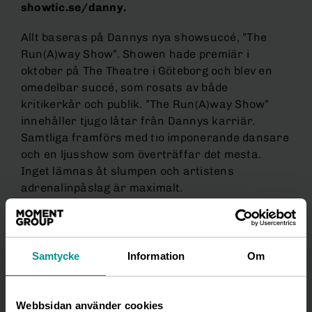
showtic.se/danny.
Allt baseras på Dannys nya showsuccé, ”The
Run(A)way Show”. Showen hade premiär i
oktober på The Theatre i Göteborg och blev en
omedelbar succé, som rosats av både
kritikerkår och publik. ”The Run(A)way Show”
innehåller tjugo låtar från Dannys karriär.
Samtliga framförs med tio imponerande dansare
och en ljusshow som överträffar det mesta.
Inget lämnas åt slumpen och artistens
adrenalinpåslag är maximalt.
Dannys spelperiod skulle egentligen avslutas
Samtycke
Information
Om
lagom till nyår. Men publiktrycket har tvingat
fram en arenaturné genom landet. Nu är det
även spikat att också
ska fyllas,
Ericsson Globe
Webbsidan använder cookies