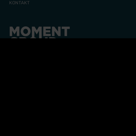
KONTAKT
Moment Group är en koncern där upplevelsen står i
centrum. Med utgångspunkt i många starka
varumärken skapar våra olika verksamheterna
upplevelser för fler än 2 miljoner gäster varje år och
koncernen har fler än 400 medarbetare.
© 2026 MOMENTGROUP