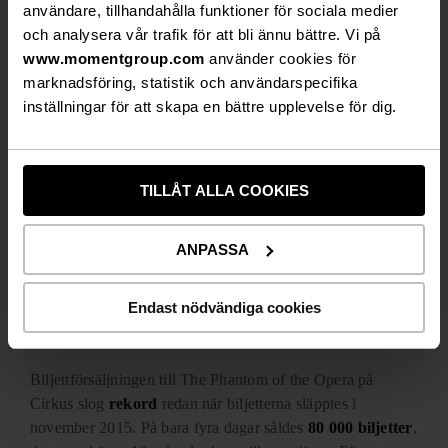
1995 på Oscarsteatern och den blev då en av Sveriges
användare, tillhandahålla funktioner för sociala medier
största teatersuccéer. Nypremiären på Cirkus i Stockholm
och analysera vår trafik för att bli ännu bättre. Vi på
hösten 2016 markerade även
30 år
sedan musikalen sattes
www.momentgroup.com
använder cookies för
upp för första gången på
Her Majesty’s Theatre
i
marknadsföring, statistik och användarspecifika
Londons
West End
. Sveriges största musikalstjärna
Peter
inställningar för att skapa en bättre upplevelse för dig.
Jöback
spelar The Phantom, en roll som han hyllats för
både på
Broadway
och West End och han är en av endast
fyra skådespelare som gjort rollen på båda sidor av
TILLÅT ALLA COOKIES
Atlanten.
– Kombinationen Peter Jöback och Fantomen har gjort
ANPASSA
denna produktion till den mest framgångsrika i
Skandinavien på 10 år, säger producent
Bosse
Endast nödvändiga cookies
Andersson
på 2Entertain, en av aktörerna bakom
uppsättningen.
Biljettförsäljningen till The Phantom of the Opera på
Cirkus slog
rekord
redan när biljetterna släpptes i
november 2015. På bara fyra dagar såldes
80 000 biljetter
,