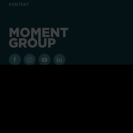
KONTAKT
Moment Group är en koncern där upplevelsen står i
centrum. Med utgångspunkt i många starka
varumärken skapar våra olika verksamheterna
upplevelser för fler än 2 miljoner gäster varje år och
koncernen har fler än 400 medarbetare.
© 2026 MOMENTGROUP