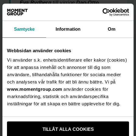
Eva Rydberg
till virrige
Dag-Otto
,
skrattar
Ewa.
Samtycke
Information
Om
På scenen möts också
Mikael Riesebeck, Jeanette
Capocci, Daniel Träff, Håkan Klamas
och
Helena
Aspeflo.
Föreställningen ”Saltstänk & smuggelsprit”
Webbsidan använder cookies
utspelar sig på ett halländskt badhotell vid 1920-
Vi använder s.k. enhetsidentifierare eller kakor (cookies)
talets slut. Vid den här tiden sker stora svenska
för att anpassa innehåll och annonser till dig som
händelser, bilfirman Volvo grundas som dotterbolag
användare, tillhandahålla funktioner för sociala medier
till SKF och
Per-Albin Hansson
myntar uttrycket om
och analysera vår trafik för att bli ännu bättre. Vi på
det ”svenska folkhemmet”. Inget av detta påverkar
www.momentgroup.com
använder cookies för
emellertid plikttrogne Dag-Otto på badhotellet.
marknadsföring, statistik och användarspecifika
30-årsjubileum även för Annika
inställningar för att skapa en bättre upplevelse för dig.
När Vallarna öppnade 1996 debuterade
Annika
Andersson
som ung skådespelare och hon kan
TILLÅT ALLA COOKIES
därmed fira 30 år som artist i år. Den halländska