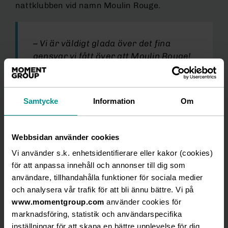
nattklubben vid namn Moulin Rouge.
– Vi är väldigt glada över det fina
gensvar vi fått över att Moulin Rouge!
The Musical kommer till Rondo.
Västkusten längtar verkligen efter att
få se musikalen och vi ser även att
Samtycke
Information
Om
gäster som redan fått uppleva den i
Stockholm, vill se den igen. Därför
kommer vi nu att köra hela vägen till 1
Webbsidan använder cookies
februari 2026 – helt magiskt! säger
Vi använder s.k. enhetsidentifierare eller kakor (cookies)
Nanette Hayes, producent 2Entertain.
för att anpassa innehåll och annonser till dig som
användare, tillhandahålla funktioner för sociala medier
och analysera vår trafik för att bli ännu bättre. Vi på
Göteborgsversionen av Moulin Rouge! The
www.momentgroup.com
använder cookies för
Musical är likt produktionen i Stockholm, en non
marknadsföring, statistik och användarspecifika
replica-produktion, vilket innebär att det
inställningar för att skapa en bättre upplevelse för dig.