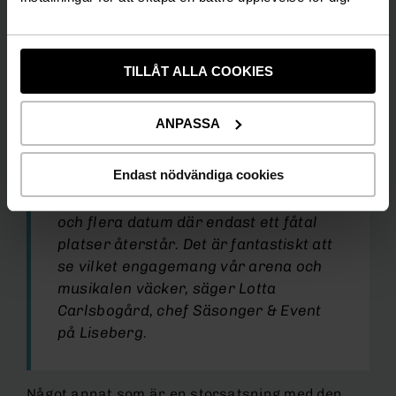
kreativa teamet har fått fria händer i skapandet
av den svenska musikalversionen. Nu kommer
ännu fler att kunna uppleva detta!
TILLÅT ALLA COOKIES
– Rondo kommer att genomgå en stor
ANPASSA
förvandling, en satsning vi på Liseberg
är väldigt stolta över. Intresset har
Endast nödvändiga cookies
varit enormt, med många
föreställningar som redan är slutsålda
och flera datum där endast ett fåtal
platser återstår. Det är fantastiskt att
se vilket engagemang vår arena och
musikalen väcker, säger Lotta
Carlsbogård, chef Säsonger & Event
på Liseberg.
Något annat som är en storsatsning med den