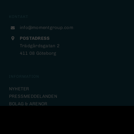
KONTAKT
info@momentgroup.com
POSTADRESS
Trädgårdsgatan 2
411 08 Göteborg
INFORMATION
NYHETER
PRESSMEDDELANDEN
BOLAG & ARENOR
HÅLLBARHET
INVESTOR RELATIONS
INTEGRITETSPOLICY
VISSELBLÅSARPOLICY