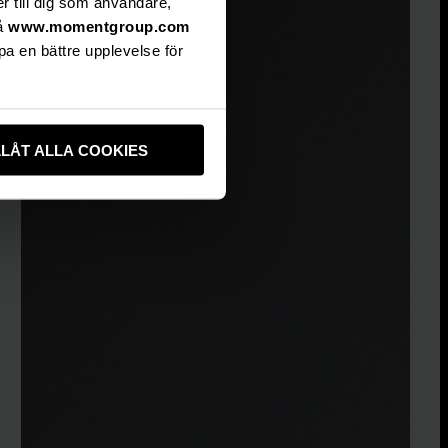
er till dig som användare,
på
www.momentgroup.com
pa en bättre upplevelse för
LLÅT ALLA COOKIES