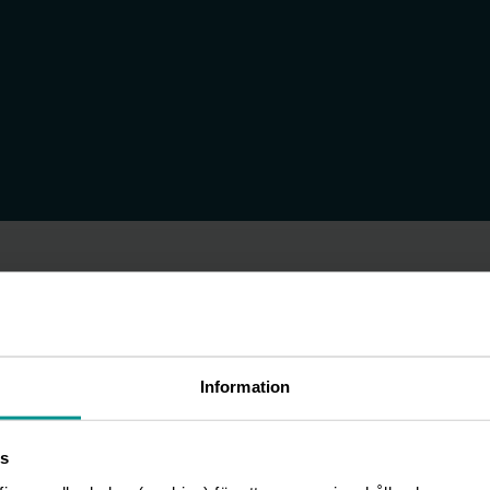
yteras som COO för
Information
s