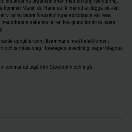
 förstärker nu organisationen med en tung rekrytering.
 kommer Martin du Hane att få mer tid att lägga på vårt
 vi ännu bättre förutsättningar att fortsätta vår resa
edarbetare säkerställer en bra grund för att ta nästa
up
nnande uppgifter och tillsammans med hela
Moment
n och ta nästa steg i företagets utveckling, säger Magnus
an kommer att utgå från Stockholm och ingå i