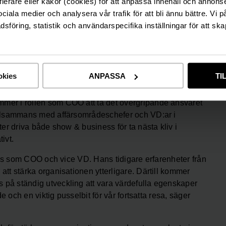
fierare eller kakor (cookies) för att anpassa innehåll och annons
sociala medier och analysera vår trafik för att bli ännu bättre. Vi 
föring, statistik och användarspecifika inställningar för att ska
llika vice VD för Moment Group. Magnus kommer
tockholm, där han under de senaste tio åren varit
iv och lönsam organisation samtidigt som nöjesparken
sin nya tjänst hos Moment Group den 1 februari 2023.
okies
ANPASSA
TI
förstärks nu organisationen med ytterligare kraft och
er i rollen som COO att ta det övergripande ansvaret
illsammans med affärsområdeschefer och VD:ar i
er driva både show & business för ta nästa kliv i
ivt.
nus som COO och vice VD. Hans tidigare erfarenheter från
tt stärka organisationen ytterligare. Därtill kommer
på ständig utveckling att vara värdefulla egenskaper
e och en viktig pusselbit för vår fortsatta resa, säger