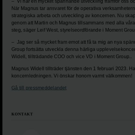
– Vi har en mycket spännande utveckling framför oss och
När Magnus tar ansvaret för de operativa verksamheterna
strategiska arbeta och utveckling av koncernen. Nu skapar
genom att Martin och Magnus tillsammans med alla våra m
steg, säger Leif West, styrelseordförande i Moment Gro
– Jag ser så mycket fram emot att få ta mig an nya spä
Group fortsätta utveckla denna härliga upplevelsekoncer
Widell, tillträdande COO och vice VD i Moment Group..
Magnus Widell tillträder tjänsten den 1 februari 2023. H
koncernledningen. Vi önskar honom varmt välkommen!
Gå till pressmeddelandet
KONTAKT