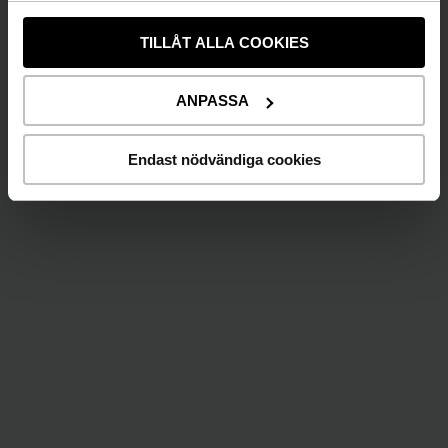
Josefin Dalum, tf VD/Koncernchef Moment
Group
TILLÅT ALLA COOKIES
josefin.dalum@momentgroup.com, 0703-94 80
92
ANPASSA
Martin du Hane, interim Group CFO Moment
Group
Endast nödvändiga cookies
Martin.duHane@momentgroup.com, 0721-64 85
65