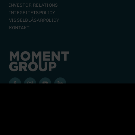
INVESTOR RELATIONS
INTEGRITETSPOLICY
VISSELBLÅSARPOLICY
KONTAKT
Moment Group är en koncern där upplevelsen står i
centrum. Med utgångspunkt i många starka
varumärken skapar våra olika verksamheterna
upplevelser för fler än 2 miljoner gäster varje år och
koncernen har fler än 400 medarbetare.