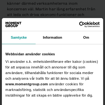
känner därmed verksamheterna inom
koncernen väl. Martin har lång erfarenhet från
att leda och driva ekonomi-funktioner och
kommer senast från Elof Hansson Holding AB,
där han ansvarade för koncernens ekonomi- och
treasuryfunktion. Tidigare under sin karriär
drev han en konsultverksamhet inom
Samtycke
Information
Om
ekonomistyrning och intern kontroll som han och
hans partner sedan sålde till KPMG Advisory.
Webbsidan använder cookies
Martin du Hane tillträder tjänsten den 12
Vi använder s.k. enhetsidentifierare eller kakor (cookies)
februari 2020 och kommer att utgå från Moment
för att anpassa innehåll och annonser till dig som
Groups kontor i Göteborg och ingå i
användare, tillhandahålla funktioner för sociala medier
koncernledningen.
och analysera vår trafik för att bli ännu bättre. Vi på
www.momentgroup.com
använder cookies för
marknadsföring, statistik och användarspecifika
inställningar för att skapa en bättre upplevelse för dig.
För ytterligare information, vänligen kontakta: