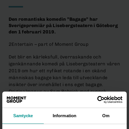
Den romantiska komedin ”Bagage” har
Sverigepremiär på Lisebergsteatern i Göteborg
den 1 februari 2019.
2Entertain – part of Moment Group
Det blir en kärleksfull, överraskande och
igenkännande komedi på Lisebergsteatern våren
2019 om hur ett nyfiket rotande i en okänd
människas bagage kan leda till utvecklande
insikter över innehållet i ens eget bagage.
Originalmanus av Sam Bobrick med svensk
översättning och bearbetning av Christoffer
Bendixen och Pär Nymark.
Samtycke
Information
Om
Efter fjolårets kritikerrosade publiksuccé med
den romantiska komedin ”Minns du mig?” med