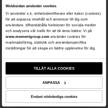
Annika Andersson m.fl. på Lisebergsteatern, har
Webbsidan använder cookies
det kreativa teamet samlats igen för att ge mer
Vi använder s.k. enhetsidentifierare eller kakor (cookies)
av denna sorts komik till Göteborgspubliken.
för att anpassa innehåll och annonser till dig som
– Precis som när vi hittade ”Minns du mig?” så
användare, tillhandahålla funktioner för sociala medier
fastnade vi för ”Bagage” redan vid första
och analysera vår trafik för att bli ännu bättre. Vi på
läsningen. Den är rapp, rolig o lite udda med en
www.momentgroup.com
använder cookies för
ton som tilltalar mig. Att visa sitt bagage för en
marknadsföring, statistik och användarspecifika
främmande person är ju riktigt skrämmande och
inställningar för att skapa en bättre upplevelse för dig.
riktigt kul, säger Annika Andersson.
Biljetterna släpps den 25 oktober
TILLÅT ALLA COOKIES
via
www.showtic.se
alt via telefon:
031-400 100
.
”BAGAGE – En kärleksfull komedi om det vi bär
med oss” har premiär den 1 februari 2019 på
ANPASSA
Lisebergsteatern.
Endast nödvändiga cookies
OM FÖRESTÄLLNINGEN:
Nyss hemkommen efter en resa inser Mia