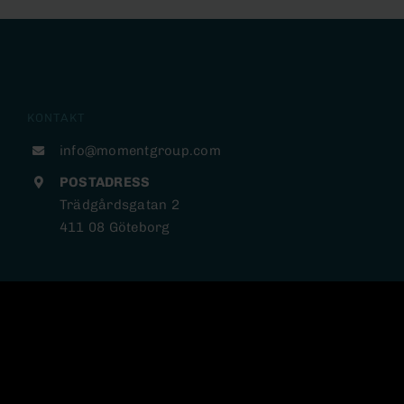
KONTAKT
info@momentgroup.com
POSTADRESS
Trädgårdsgatan 2
411 08 Göteborg
INFORMATION
NYHETER
PRESSMEDDELANDEN
BOLAG & ARENOR
HÅLLBARHET