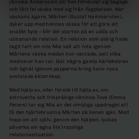
(Annika Andersson) att hon förväxlat sig bagage
och fått fel väska med sig från flygplatsen. När
väskans ägare, Mårten (Gustaf Hammarsten),
dyker upp med hennes väska för att göra ett
snabbt byte – blir det starten på en udda och
utmanande relation. En relation som aldrig hade
tagit fart om inte Mia valt att rota igenom
Mårtens väska medan hon väntade, sett vilka
mediciner han tar, läst några gamla kärleksbrev
och ögnat igenom papperna kring hans nyss
avslutade äktenskap.
Med hjälp av, eller försök till hjälp av, sin
extroverta och frispråkige väninna Tove (Emma
Peters) tar sig Mia an det omöjliga uppdraget att
få den hjärtebrustna Mårten på benen igen. Med
hopp om att själv, genom den hjälpen, lyckas
påverka sin egna lite trassliga
relationssituation.