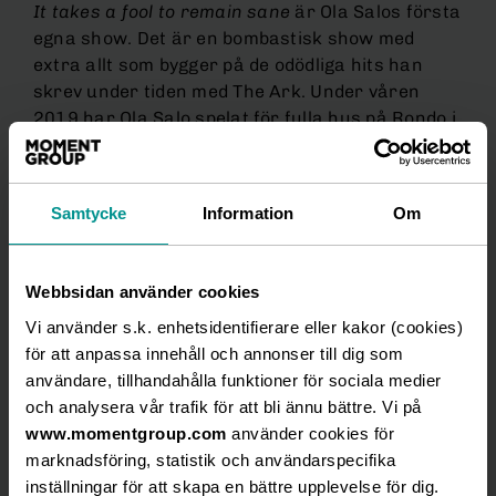
It takes a fool to remain sane
är Ola Salos första
egna show. Det är en bombastisk show med
extra allt som bygger på de odödliga hits han
skrev under tiden med The Ark. Under våren
2019 har Ola Salo spelat för fulla hus på Rondo i
Göteborg, där showen hyllats av såväl publik som
kritiker. Från och med september 2019 tar Ola
Salo och
It takes a fool to remain sane
plats på
Samtycke
Information
Om
Hamburger Börs legendariska scen i Stockholm.
Showen, med manus av Henrik Schyffert, i regi
Webbsidan använder cookies
av Edward af Sillén och signerad Mikael Gordon-
Solfors, en av Sveriges främsta showmakare, är
Vi använder s.k. enhetsidentifierare eller kakor (cookies)
en mix av den senaste teknologin med scenkonst
för att anpassa innehåll och annonser till dig som
i absolut världsklass.
användare, tillhandahålla funktioner för sociala medier
och analysera vår trafik för att bli ännu bättre. Vi på
Det känns fantastiskt att showen fått så
www.momentgroup.com
använder cookies för
fint mottagande i Göteborg och att vi till
marknadsföring, statistik och användarspecifika
hösten får fortsätta resan både i Malmö
inställningar för att skapa en bättre upplevelse för dig.