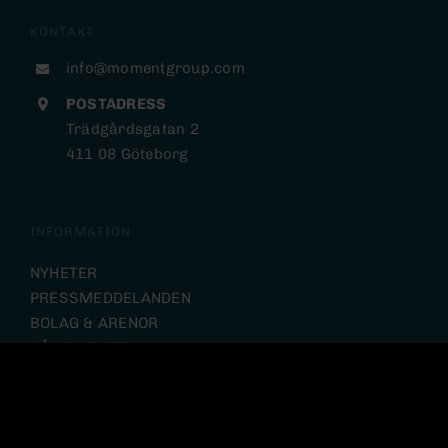
KONTAKT
info@momentgroup.com
POSTADRESS
Trädgårdsgatan 2
411 08 Göteborg
INFORMATION
NYHETER
PRESSMEDDELANDEN
BOLAG & ARENOR
HÅLLBARHET
INVESTOR RELATIONS
INTEGRITETSPOLICY
VISSELBLÅSARPOLICY