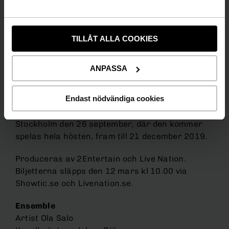
och Stockholm. Jag älskar verkligen den
här showen så att få fortsätta göra den
känns som ett privilegium,
säger Ola Salo.
TILLÅT ALLA COOKIES
Ola Salos – It takes a fool to remain sane
spelas
just nu på Rondo i Göteborg fram tom 4 maj.
ANPASSA
Efter sommaruppehåll flyttar den till Malmö
Arena, där den spelas under två helger, med
Endast nödvändiga cookies
premiär den 6 september. Därefter blir det
efterlängtad premiärpå Hamburger Börs i
Stockholm den 26 september
,
där den kommer
spelas hela hösten, fram till 21 december 2019.
Produceras av 2Entertain och Live Nation.
Biljetterna släpps den 12 mars kl 10.00 via
Showtic.se och Livenation.se.
Ensemble
Artist Ola Salo