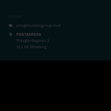
KONTAKT
info@momentgroup.com
POSTADRESS
Trädgårdsgatan 2
411 08 Göteborg
INFORMATION
NYHETER
PRESSMEDDELANDEN
BOLAG & ARENOR
HÅLLBARHET
INVESTOR RELATIONS
INTEGRITETSPOLICY