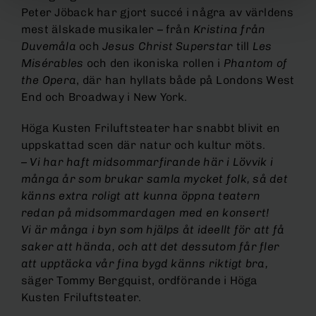
Peter Jöback har gjort succé i några av världens
mest älskade musikaler – från
Kristina från
Duvemåla
och
Jesus Christ Superstar
till
Les
Misérables
och den ikoniska rollen i
Phantom of
the Opera
, där han hyllats både på Londons West
End och Broadway i New York.
Höga Kusten Friluftsteater har snabbt blivit en
uppskattad scen där natur och kultur möts.
– Vi har haft midsommarfirande här i Lövvik i
många år som brukar samla mycket folk, så det
känns extra roligt att kunna öppna teatern
redan på midsommardagen med en konsert!
Vi är många i byn som hjälps åt ideellt för att få
saker att hända, och att det dessutom får fler
att upptäcka vår fina bygd känns riktigt bra,
säger Tommy Bergquist, ordförande i Höga
Kusten Friluftsteater.