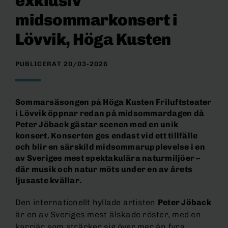
exklusiv
midsommarkonsert i
Lövvik, Höga Kusten
PUBLICERAT 20/03-2026
Sommarsäsongen på Höga Kusten Friluftsteater
i Lövvik öppnar redan på midsommardagen då
Peter Jöback gästar scenen med en unik
konsert. Konserten ges endast vid ett tillfälle
och blir en särskild midsommarupplevelse i en
av Sveriges mest spektakulära naturmiljöer –
där musik och natur möts under en av årets
ljusaste kvällar.
Den internationellt hyllade artisten
Peter Jöback
är en av Sveriges mest älskade röster, med en
karriär som sträcker sig över mer än fyra