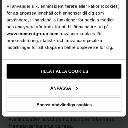
faktiskt första gången jag själv sitter vid pianot
Vi använder s.k. enhetsidentifierare eller kakor (cookies)
på scenen. Att Peter Jöback valt denna scen för
för att anpassa innehåll och annonser till dig som
midsommarhelgen känns väldigt roligt och
användare, tillhandahålla funktioner för sociala medier
speciellt,
säger Nils-Petter Ankarblom.
och analysera vår trafik för att bli ännu bättre. Vi på
www.momentgroup.com
använder cookies för
Under den ljusa juninatten, med Höga Kustens
marknadsföring, statistik och användarspecifika
dramatiska landskap som kuliss, väntar en
inställningar för att skapa en bättre upplevelse för dig.
musikalisk kväll där rösten, berättelserna och
låtarna står i centrum.
TILLÅT ALLA COOKIES
Publiken får uppleva ett noga utvalt program
från Jöbacks 14 album, inklusive det
kritikerrosade och personliga albumet
Atlas
, där
ANPASSA
han samarbetat med internationella låtskrivare
som Ed Harcourt, Kathryn Williams och Sophie
Endast nödvändiga cookies
Ellis-Bextor.
Kvällen bjuder också på höjdpunkter från hans
framgångsrika musikalresa.