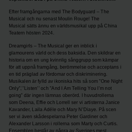
Efter framgångarna med The Bodyguard – The
Musical och nu senast Moulin Rouge! The
Musical sätts ännu en världsmusikal upp på China
Teatern hösten 2024.
Dreamgirls – The Musical ger en inblick i
glamourens värld och dess baksida. Den skildrar en
historia om en ung kvinnlig sånggrupp som kämpar
för att uppnå framgång, berömmelse och acceptans i
en tid präglad av fördomar och diskriminering.
Musikalen är fylld av ikoniska hits så som ”One Night
Only”,’’Listen’’ och ”And I Am Telling You I’m not
going” där ingen lämnas oberörd. I huvudrollerna
som Deena, Effie och Lorrell ser vi artisterna Janice
Kavander, Laila Adéle och Mary N’Diaye. På scen
ser vi även skådespelarna Peter Gardiner och
Alexander Larsson i rollerna som Marty och Curtis.
Ensemblen består av några av Sveriges mest