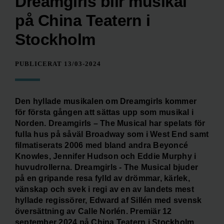
Dreamgirls blir musikal
på China Teatern i
Stockholm
PUBLICERAT 13/03-2024
Den hyllade musikalen om Dreamgirls kommer
för första gången att sättas upp som musikal i
Norden. Dreamgirls – The Musical har spelats för
fulla hus på såväl Broadway som i West End samt
filmatiserats 2006 med bland andra Beyoncé
Knowles, Jennifer Hudson och Eddie Murphy i
huvudrollerna. Dreamgirls - The Musical bjuder
på en gripande resa fylld av drömmar, kärlek,
vänskap och svek i regi av en av landets mest
hyllade regissörer, Edward af Sillén med svensk
översättning av Calle Norlén. Premiär 12
september 2024 på China Teatern i Stockholm.