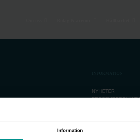
Om oss
Bolag & arenor
Hållbarhet
INFORMATION
NYHETER
PRESSMEDDELAND
 Med
BOLAG & ARENOR
HÅLLBARHET
 år och
INVESTOR RELATIO
INTEGRITETSPOLIC
Information
VISSELBLÅSARPOLI