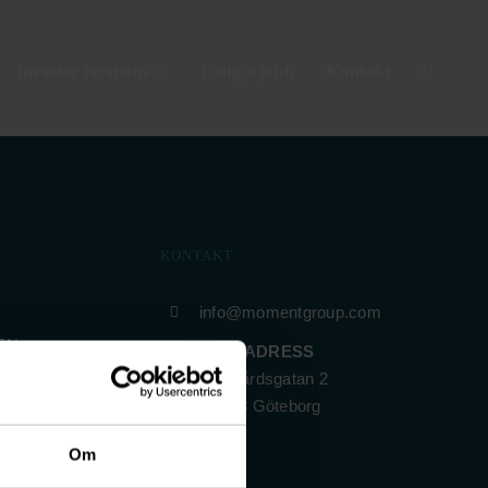
Investor relations
Lediga jobb
Kontakt
KONTAKT
info@momentgroup.com
EN
POSTADRESS
Trädgårdsgatan 2
411 08 Göteborg
NS
Y
Om
CY