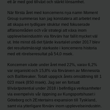
ett år med god tillväxt och stärkt lönsamhet.
När första året med koncernens nya namn Moment
Group summeras kan jag konstatera att arbetet med
att skapa en tydligare struktur med fokuserade
affärsområden och vår strategi att växa inom
upplevelseindustrin via förvärv har fallit mycket väl
ut. Inte minst då det fjärde kvartalet under 2017 blev
det resultatmässigt starkaste i koncernens historia
med ett rörelseresultat på 54,0 msek.
Koncernen växte under året med 22%, varav 6,2%
var organiskt och 15,8% via förvärven av Minnesota
och Ballbreaker. Totalt uppgick årets omsättning till 1
023 msek (850 msek). Jag ser en fortsatt
tillväxtpotential under 2018 i befintliga verksamheter
via exempelvis vår öppning av Kungsportshuset i
Göteborg och 2Entertains expansion till Tyskland,
samt via ytterligare förvärv inom upplevelseindustrin.