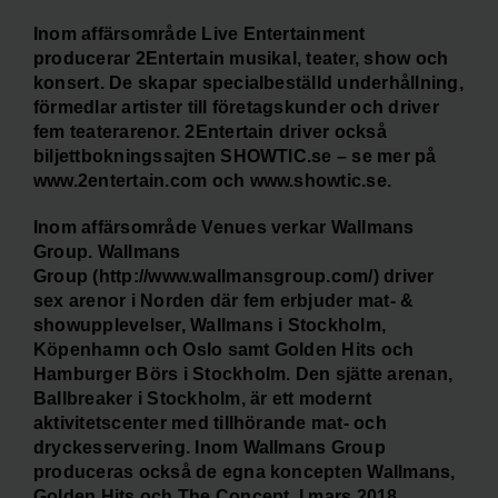
Inom affärsområde Live Entertainment
producerar 2Entertain musikal, teater, show och
konsert. De skapar specialbeställd underhållning,
förmedlar artister till företagskunder och driver
fem teaterarenor. 2Entertain driver också
biljettbokningssajten SHOWTIC.se – se mer på
www.2entertain.com och www.showtic.se.
Inom affärsområde Venues verkar Wallmans
Group. Wallmans
Group (http://www.wallmansgroup.com/) driver
sex arenor i Norden där fem erbjuder mat- &
showupplevelser, Wallmans i Stockholm,
Köpenhamn och Oslo samt Golden Hits och
Hamburger Börs i Stockholm. Den sjätte arenan,
Ballbreaker i Stockholm, är ett modernt
aktivitetscenter med tillhörande mat- och
dryckesservering. Inom Wallmans Group
produceras också de egna koncepten Wallmans,
Golden Hits och The Concept. I mars 2018