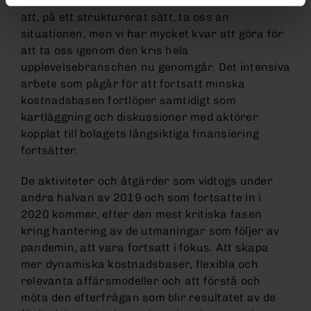
aktiviteterna vi genomfört ger oss utrymme för
att, på ett strukturerat sätt, ta oss an
situationen, men vi har mycket kvar att göra för
att ta oss igenom den kris hela
upplevelsebranschen nu genomgår. Det intensiva
arbete som pågår för att fortsatt minska
kostnadsbasen fortlöper samtidigt som
kartläggning och diskussioner med aktörer
kopplat till bolagets långsiktiga finansiering
fortsätter.
De aktiviteter och åtgärder som vidtogs under
andra halvan av 2019 och som fortsatte in i
2020 kommer, efter den mest kritiska fasen
kring hantering av de utmaningar som följer av
pandemin, att vara fortsatt i fokus. Att skapa
mer dynamiska kostnadsbaser, flexibla och
relevanta affärsmodeller och att förstå och
möta den efterfrågan som blir resultatet av de