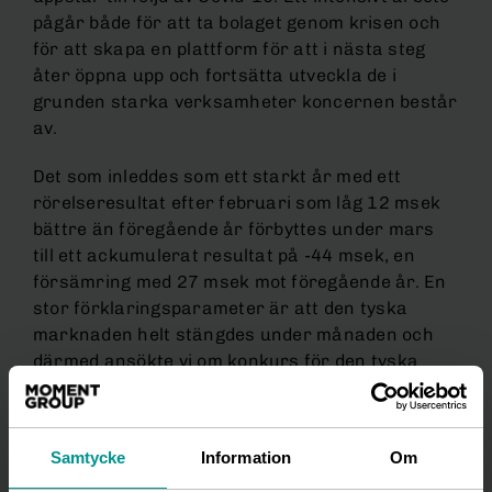
pågår både för att ta bolaget genom krisen och
för att skapa en plattform för att i nästa steg
åter öppna upp och fortsätta utveckla de i
grunden starka verksamheter koncernen består
av.
Det som inleddes som ett starkt år med ett
rörelseresultat efter februari som låg 12 msek
bättre än föregående år förbyttes under mars
till ett ackumulerat resultat på -44 msek, en
försämring med 27 msek mot föregående år. En
stor förklaringsparameter är att den tyska
marknaden helt stängdes under månaden och
därmed ansökte vi om konkurs för den tyska
verksamheten. Detta gav en negativ
resultateffekt på 18 msek, vilket dock inte
påverkar likviditeten i koncernen.
Samtycke
Information
Om
Pandemisituationen triggade också