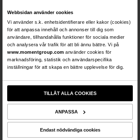
extraordinära kostnader i koncernen i övrigt
med ca 3 msek, varför övriga enheter således
Webbsidan använder cookies
gick 3 msek sämre i kvartalet än föregående år.
Vi använder s.k. enhetsidentifierare eller kakor (cookies)
Den interna målsättningen för kvartalet var
för att anpassa innehåll och annonser till dig som
dock långt högre och mer i linje med hur
användare, tillhandahålla funktioner för sociala medier
resultatet såg ut efter februari.
och analysera vår trafik för att bli ännu bättre. Vi på
För att säkra den kortsiktiga likviditeten i bolaget
www.momentgroup.com
använder cookies för
signerades i april en teckningsförbindelse för en
marknadsföring, statistik och användarspecifika
emission och lånefacilitet, vilka ska beslutas på
inställningar för att skapa en bättre upplevelse för dig.
årsstämman i maj. Vi har även erhållit
obligationsinnehavarnas godkännande gällande
att tre kvartals räntebetalningar kapitaliseras
TILLÅT ALLA COOKIES
och därtill har ansökningar för både återvinning
av och uppskov med arbetsgivaravgifter, skatt
och moms beviljats.
ANPASSA
De likviditetsstärkande åtgärderna i
Endast nödvändiga cookies
kombination med de kostnadsbesparande