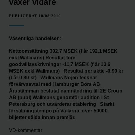
växer vidare
PUBLICERAT 10/08-2010
Väsentliga händelser :
Nettoomsättning 302,7 MSEK (f år 192,1 MSEK
exkl Wallmans) Resultat före
goodwillavskrivningar -11,7 MSEK (f år 13,6
MSEK exkl Wallmans) Resultat per aktie -0,99 kr
(f år 0,80 kr) Wallmans Nöjen tecknar
förvärvsavtal med Hamburger Börs AB
Årsstämman beslutat namnändring till 2E Group
AB (publ) Wallmans genomför audition i St
Petersburg och utvärderar etablering Starkt
försäljningstempo på Vallarna, över 50000
biljetter sålda innan premiär.
VD-kommentar