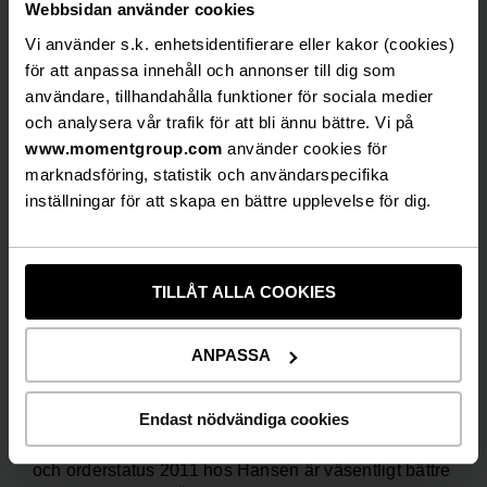
Webbsidan använder cookies
medel och förvärvet beräknas ha positiv
resultatpåverkan senast 2011.
Vi använder s.k. enhetsidentifierare eller kakor (cookies)
för att anpassa innehåll och annonser till dig som
I det interna arbetet har en strategiöversyn påbörjats.
användare, tillhandahålla funktioner för sociala medier
2E Group har under det senaste året genomgått en
och analysera vår trafik för att bli ännu bättre. Vi på
omfattande expansion där nya koncept, arenor och
www.momentgroup.com
använder cookies för
kompetenser integrerats. Med utgångspunkt i
marknadsföring, statistik och användarspecifika
verksamhetens nya möjligheter och med fortsatt
inställningar för att skapa en bättre upplevelse för dig.
fokus på underhållning, upplevelser och möten
kommer bolagets övergripande strategi förtydligas
och skärpas. Arbetet färdigställs under hösten 2010.
TILLÅT ALLA COOKIES
Marknaden för levande underhållning och möten
visar på viss återhämtning och inom ett par
ANPASSA
nyckelområden ser vi bra tendenser.
Försäljningstempot på Vallarna överträffar
förväntningarna med ca 15%, höstens bokningsläge
Endast nödvändiga cookies
på Wallmans ligger ca 10% bättre än föregående år
och orderstatus 2011 hos Hansen är väsentligt bättre