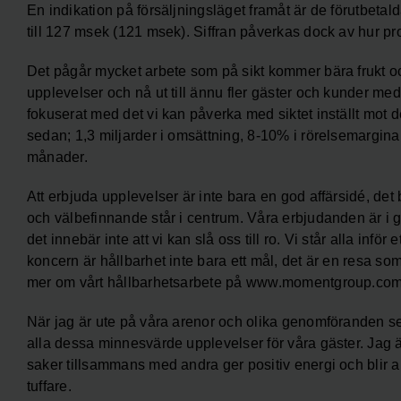
En indikation på försäljningsläget framåt är de förutbeta
till 127 msek (121 msek). Siffran påverkas dock av hur pro
Det pågår mycket arbete som på sikt kommer bära frukt och
upplevelser och nå ut till ännu fler gäster och kunder med a
fokuserat med det vi kan påverka med siktet inställt mot 
sedan; 1,3 miljarder i omsättning, 8-10% i rörelsemargina
månader.
Att erbjuda upplevelser är inte bara en god affärsidé, det
och välbefinnande står i centrum. Våra erbjudanden är 
det innebär inte att vi kan slå oss till ro. Vi står alla inför
koncern är hållbarhet inte bara ett mål, det är en resa s
mer om vårt hållbarhetsarbete på www.momentgroup.com
När jag är ute på våra arenor och olika genomföranden se
alla dessa minnesvärde upplevelser för våra gäster. Jag ä
saker tillsammans med andra ger positiv energi och blir a
tuffare.