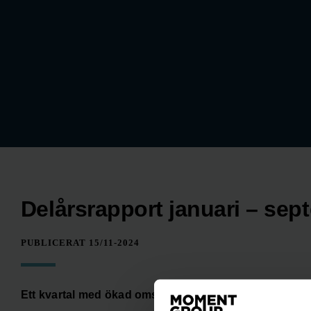
Delårsrapport januari – sep
PUBLICERAT 15/11-2024
Ett kvartal med ökad omsättning men försämrad lön