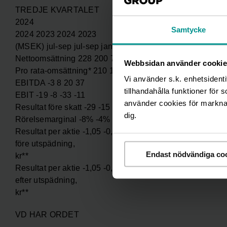
TREDJE KVARTALET
2024
Samtycke
2024 2023 2024 2023
(MSEK) jul-sep jul-sep jan-sep jan-sep
Nettoomsättning 228 200 735 648
Webbsidan använder cookie
Pro rata-omsättning* 210 196 707 612
Vi använder s.k. enhetsidenti
EBITDA -3 8 20 37
tillhandahålla funktioner för 
EBIT -19 -8 -33 -11
använder cookies för marknads
Resultat före skatt -29 -15 -60 -31
dig.
Rörelsemarginal -8% -4% -4% -2%
Resultat per aktie -1,05 -0,59 -2,16 -1,29
före utspädning,
Endast nödvändiga co
kr**
Resultat per aktie -1,05 -0,59 -2,16 -1,29
efter utspädning,
kr**
VD HAR ORDET