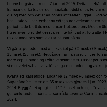
Lorensbergsteatern den 7 januari 2025. Detta innebär att v
framgångsrika teater- och musikalproduktioner. Förvärvet 
dialog med och det är en bonus att teatern ligger i Göteb
beslutade vi i september att stänga ner verksamheten på 
period hade brottats med lönsamhetsproblem. Med en ö
hyresnivån blev det dessvärre inte hållbart att fortsätta.
risktagande och samtidigt är hållbar på sikt.
Vi går ur perioden med en likviditet på 72 msek (79 msek
13 msek (25 msek). Nedgången är hänförlig till den förs
lägre kapitalbindning i våra verksamheter. Under perioden 
vi medvetet valt att vara försiktiga med anledning av konj
Kvartalets kassaflöde landar på 12 msek (-8 msek) och fö
Superlånefaciliteten om 35 msek som gjordes i juni 2023 
2024. Brygglånet uppgick till 17,5 msek och togs för att 
genomföranden inom affärsområde Event & Communication
2024.