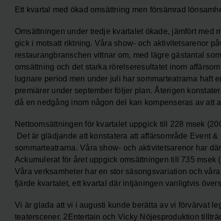
Ett kvartal med ökad omsättning men försämrad lönsamh
Omsättningen under tredje kvartalet ökade, jämfört med 
gick i motsatt riktning. Våra show- och aktivitetsarenor på
restaurangbranschen vittnar om, med lägre gästantal som f
omsättning och det starka rörelseresultatet inom affä
lugnare period men under juli har sommarteatrarna haft
premiärer under september följer plan. Återigen konstater
då en nedgång inom någon del kan kompenseras av att and
Nettoomsättningen för kvartalet uppgick till 228 msek (20
Det är glädjande att konstatera att affärsområde Event &
sommarteatrarna. Våra show- och aktivitetsarenor har dä
Ackumulerat för året uppgick omsättningen till 735 msek (
Våra verksamheter har en stor säsongsvariation och våra a
fjärde kvartalet, ett kvartal där intjäningen vanligtvis övers
Vi är glada att vi i augusti kunde berätta av vi förvärvat
teaterscener. 2Entertain och Vicky Nöjesproduktion till