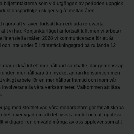
lda biljettintäkterna som vid utgången av perioden uppgick
duktionsportföljen skiljer sig åt mellan åren.
 göra att vi även fortsatt kan erbjuda relevanta
llt vi har. Konjunkturläget är fortsatt tufft men vi arbetar
de finansiella målen 2028 vi kommunicerade för ett år
l och inte under 5 i räntetäckningsgrad på rullande 12
 bidrar också till ett mer hållbart samhälle, där gemenskap
i grunden mer hållbara än mycket annan konsumtion men
 ett viktigt arbete för en mer hållbar framtid och inom vår
om involverar alla våra verksamheter. Välkommen att läsa
.
r jag med stolthet vad våra medarbetare gör för att skapa
r helt övertygad om att det fysiska mötet och att uppleva
llt viktigare i en omvärld många av oss upplever som allt