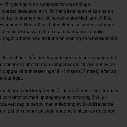
i får ytterligare en spelplats för våra många
innebär dessutom att vi får fler gäster som vi kan ha en
org där koncernen har sitt huvudkontor.Med tungt hjärta
Hamburger Börs i Stockholm efter att vi under en längre
kad kostnadsmassa och en i sammanhanget orimlig
 Nu pågår arbetet med att finna en lösning som minskar vårt
). Kassaflödet från den löpande verksamheten uppgår till
ämrade lönsamheten men kompenseras till viss del av en
uppgår våra investeringar till 4 msek (17 msek) efter att
unkturläget.
rbättringen mot föregående år beror på den amortering av
i kombination med upptagandet av ett brygglån i juli
täcka vårt kapitalbehov med anledning av likvidkrävande
. Lånet kommer att slutamorteras i mitten av december