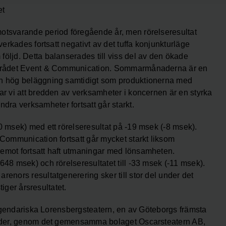
et
motsvarande period föregående år, men rörelseresultat
verkades fortsatt negativt av det tuffa konjunkturläge
öljd. Detta balanserades till viss del av den ökade
rsområdet Event & Communication. Sommarmånaderna är en
 en hög beläggning samtidigt som produktionerna med
ar vi att bredden av verksamheter i koncernen är en styrka
ra verksamheter fortsatt går starkt.
0 msek) med ett rörelseresultat på -19 msek (-8 msek).
 Communication fortsatt går mycket starkt liksom
remot fortsatt haft utmaningar med lönsamheten.
648 msek) och rörelseresultatet till -33 msek (-11 msek).
renors resultatgenerering sker till stor del under det
tiger årsresultatet.
 legendariska Lorensbergsteatern, en av Göteborgs främsta
träder, genom det gemensamma bolaget Oscarsteatern AB,