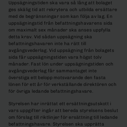
Uppsägningstiden ska vara så lång att bolaget
ges skälig tid att rekrytera och utbilda ersättare
med de begränsningar som kan följa av lag. En
uppsägningstid från befattningshavarens sida
om maximalt sex månader ska anses uppfylla
detta krav. Vid sådan uppsägning ska
befattningshavaren inte ha rätt till
avgångsvederlag. Vid uppsägning från bolagets
sida får uppsägningstiden vara högst tolv
månader. Fast lön under uppsägningstiden och
avgångsvederlag får sammantaget inte
överstiga ett belopp motsvarande den fasta
lönen för ett år för verkställande direktören och
för övriga ledande befattningshavare.
Styrelsen har inrättat ett ersättningsutskott i
vars uppgifter ingår att bereda styrelsens beslut
om förslag till riktlinjer för ersättning till ledande
befattningshavare. Styrelsen ska upprätta