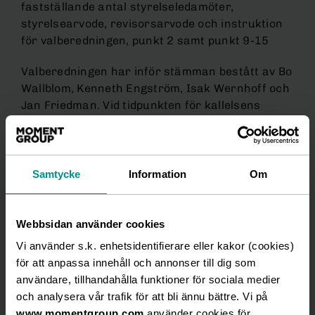
fastställande antal styrelseledamöter,
styrelsearvode, revisorsarvode och instruktion
för valberedningen, punkt 2 samt punkt 9-15
Valberedningen har inför stämman bestått av Bo
Wallblom, Kenneth Engström, Isak Wernhoff och
Jan Friedman. Vid tidpunkten för kallelsens
utfärdande pågår valberedningens arbete och
valberedningens förslag är inte färdigställt.
Valberedningens fullständiga förslag till
stämmoordförande, antal styrelseledamöter,
Samtycke
Information
Om
styrelsearvode, revisorsarvode, styrelsens
sammansättning och styrelseordförande,
revisor, instruktion för valberedningen, inklusive
Webbsidan använder cookies
principer för hur valberedningen utses, samt
Vi använder s.k. enhetsidentifierare eller kakor (cookies)
valberedningens motiverade yttrande kommer
för att anpassa innehåll och annonser till dig som
att tillhandahållas inför stämman så snart detta
användare, tillhandahålla funktioner för sociala medier
finns tillgängligt.
och analysera vår trafik för att bli ännu bättre. Vi på
www.momentgroup.com
använder cookies för