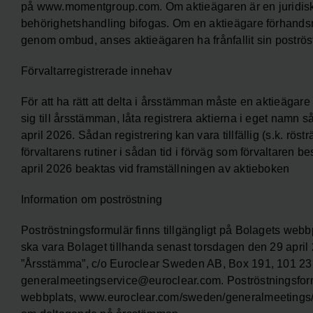
på www.momentgroup.com. Om aktieägaren är en juridisk 
behörighetshandling bifogas. Om en aktieägare förhandsrö
genom ombud, anses aktieägaren ha frånfallit sin poströs
Förvaltarregistrerade innehav
För att ha rätt att delta i årsstämman måste en aktieägare s
sig till årsstämman, låta registrera aktierna i eget namn 
april 2026. Sådan registrering kan vara tillfällig (s.k. röst
förvaltarens rutiner i sådan tid i förväg som förvaltaren 
april 2026 beaktas vid framställningen av aktieboken
Information om poströstning
Poströstningsformulär finns tillgängligt på Bolagets we
ska vara Bolaget tillhanda senast torsdagen den 29 ap
”Årsstämma”, c/o Euroclear Sweden AB, Box 191, 101 23 St
generalmeetingservice@euroclear.com. Poströstningsform
webbplats, www.euroclear.com/sweden/generalmeetings/.