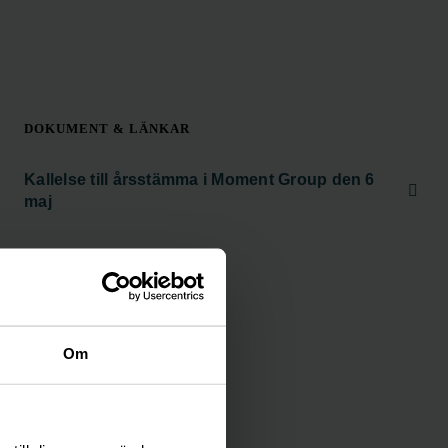
DOKUMENT & LÄNKAR
Kallelse till årsstämma i Moment Group den 6
maj
Om