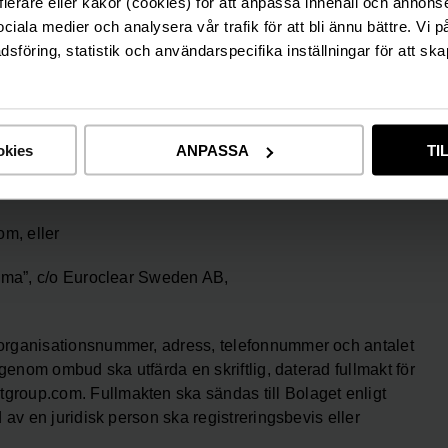
fierare eller kakor (cookies) för att anpassa innehåll och annons
 Euroclear Swedens webbplats eller via post.
sociala medier och analysera vår trafik för att bli ännu bättre. Vi 
föring, statistik och användarspecifika inställningar för att ska
0 – 16.00)
okies
ANPASSA
TI
m, eller
a”, c/o Euroclear Sweden AB,
organisationsnummer, adress, telefonnummer och antalet
genom ombud ska utfärda en skriftlig, daterad fullmakt för
roup.com. Fullmakten ska sändas till Bolaget enligt
av en juridisk person ska registreringsbevis eller