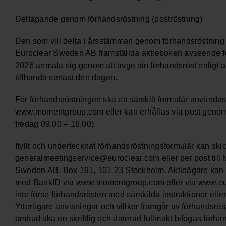
Deltagande genom förhandsröstning (poströstning)
Den som vill delta i årsstämman genom förhandsröstning 
Euroclear Sweden AB framställda aktieboken avseende fö
2026 anmäla sig genom att avge sin förhandsröst enligt 
tillhanda senast den dagen.
För förhandsröstningen ska ett särskilt formulär användas
www.momentgroup.com eller kan erhållas via post genom b
fredag 09.00 – 16.00).
Ifyllt och undertecknat förhandsröstningsformulär kan skic
generalmeetingservice@euroclear.com eller per post ti
Sweden AB, Box 191, 101 23 Stockholm. Aktieägare kan ä
med BankID via www.momentgroup.com eller via www.eur
inte förse förhandsrösten med särskilda instruktioner eller 
Ytterligare anvisningar och villkor framgår av förhands­
ombud ska en skriftlig och daterad fullmakt bifogas förhan