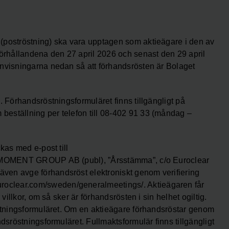
(poströstning) ska vara upptagen som aktieägare i den av
rhållandena den 27 april 2026 och senast den 29 april
anvisningarna nedan så att förhandsrösten är Bolaget
. Förhandsröstningsformuläret finns tillgängligt på
eställning per telefon till 08-402 91 33 (måndag –
kas med e-post till
ll MOMENT GROUP AB (publ), ”Årsstämma”, c/o Euroclear
ven avge förhandsröst elektroniskt genom verifiering
oclear.com/sweden/generalmeetings/. Aktieägaren får
villkor, om så sker är förhandsrösten i sin helhet ogiltig.
röstningsformuläret. Om en aktieägare förhandsröstar genom
dsröstningsformuläret. Fullmaktsformulär finns tillgängligt