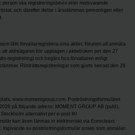
person ska registreringsbevis eller motsvarande
stat, och därefter deltar i årsstämman personligen eller
t.
om låtit förvaltarregistrera sina aktier, förutom att anmäla
så att aktieägaren blir upptagen i aktieboken per den 27
rätts-registrering) och begärs hos förvaltaren enligt
bestämmer. Rösträttsregistreringar som gjorts senast den 29
bbplats, www.momentgroup.com. Poströstningsformuläret
ril 2026 på följande adress: MOMENT GROUP AB (publ),
ockholm alternativt per e-post till
ulär kan även lämnas in elektroniskt via Euroclears
 Ingivande av poströstningsformulär anses som anmälan