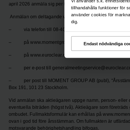
Vi använder s.k. enhetsidenti
april 2026 anmäla sig per telefon, på Moment Groups och
tillhandahålla funktioner för 
använder cookies för marknads
Anmälan om deltagande vid årsstämman kan göras:
dig.
– via telefon till 08-402 91 33 (måndag – fredag 09.0
– på www.momentgroup.com,
Endast nödvändiga co
– på www.euroclear.com/sweden/generalmeetings/,
– per e-post till generalmeetingservice@euroclear.co
– per post till MOMENT GROUP AB (publ), “Årsstämm
Box 191, 101 23 Stockholm.
Vid anmälan ska aktieägaren uppge namn, person- eller 
eventuella biträden (högst två). Aktieägare som företräds 
ombudet. Fullmaktsformulär kan erhållas på www.momentg
ovan i god tid före årsstämman. Om fullmakten är utfärdad 
motsvarande behörighetshandling bifogas.