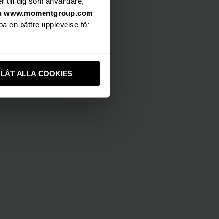
er till dig som användare,
på
www.momentgroup.com
pa en bättre upplevelse för
LLÅT ALLA COOKIES