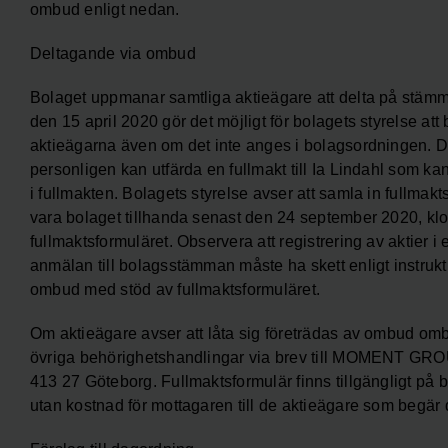
ombud enligt nedan.
Deltagande via ombud
Bolaget uppmanar samtliga aktieägare att delta på stämman
den 15 april 2020 gör det möjligt för bolagets styrelse at
aktieägarna även om det inte anges i bolagsordningen. De
personligen kan utfärda en fullmakt till Ia Lindahl som 
i fullmakten. Bolagets styrelse avser att samla in fullmak
vara bolaget tillhanda senast den 24 september 2020, kloc
fullmaktsformuläret. Observera att registrering av aktier i
anmälan till bolagsstämman måste ha skett enligt instruk
ombud med stöd av fullmaktsformuläret.
Om aktieägare avser att låta sig företrädas av ombud ombe
övriga behörighetshandlingar via brev till MOMENT GROU
413 27 Göteborg. Fullmaktsformulär finns tillgängligt 
utan kostnad för mottagaren till de aktieägare som begär 