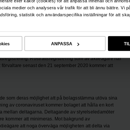
fierare eller kakor (cookies) för att anpassa innehåll och annons
ombud samt, i förekommande fall, uppgift om
sociala medier och analysera vår trafik för att bli ännu bättre. Vi 
 fall, bifogas fullständiga behörighetshandlingar såsom
föring, statistik och användarspecifika inställningar för att ska
al biträden gäller samma tid och adresser.
re, som låtit förvaltarregistrera sina aktier genom bank
, inregistrera sina aktier i eget namn hos Euroclear
okies
ANPASSA
TI
ådan registrering kan vara tillfällig (s.k.
ktierna i eget namn måste, i enlighet med respektive
ttsregistrering. Rösträttsregistrering som av aktieägare har
ant förvaltare senast den 21 september 2020 kommer att
de som deras möjlighet att på bolagsstämma utöva sina
dning av coronaviruset kommer bolaget att hålla en kort
na mellan deltagarna. Deltagande av styrelseledamöter
are kommer att minimeras. Mot bakgrund av
ieägare att noga överväga möjligheten att delta via