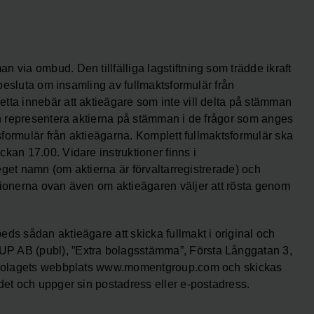
 via ombud. Den tillfälliga lagstiftning som trädde ikraft
t besluta om insamling av fullmaktsformulär från
tta innebär att aktieägare som inte vill delta på stämman
kan representera aktierna på stämman i de frågor som anges
tsformulär från aktieägarna. Komplett fullmaktsformulär ska
kan 17.00. Vidare instruktioner finns i
 eget namn (om aktierna är förvaltarregistrerade) och
tionerna ovan även om aktieägaren väljer att rösta genom
ds sådan aktieägare att skicka fullmakt i original och
P AB (publ), ”Extra bolagsstämma”, Första Långgatan 3,
på bolagets webbplats www.momentgroup.com och skickas
det och uppger sin postadress eller e-postadress.