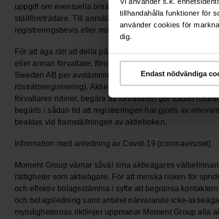
Vi använder s.k. enhetsidenti
uppgift om eventuella biträden (högst två biträden) och 
tillhandahålla funktioner för 
ställföreträdare. Till anmälan bör därtill, i förekommande
använder cookies för marknads
registreringsbevis eller motsvarande. För anmälan av ant
dig.
För att äga rätt att delta på bolagsstämman måste aktieäga
eller annan förvaltare, förutom att anmäla sig till stämman
Endast nödvändiga co
Sweden AB per avstämningsdagen den 17 september 2020. S
rösträttsregistrering). Aktieägare som önskar registrera a
förvaltares rutiner, begära att förvaltaren gör sådan rösträ
begärts i sådan tid att registreringen har gjorts av relev
beaktas vid framställningen av aktieboken.
Information med anledning av Covid-19 (coronaviruset)
Moment Group värnar såväl sina aktieägares välbefinnan
rättigheter som aktieägare. För att minska risken för spri
och effektiv bolagsstämma i syfte att begränsa kontakter
och bolagsledning samt antalet närvarande icke-aktieäg
myndigheternas riktlinjer uppmanar Moment Group alla akt