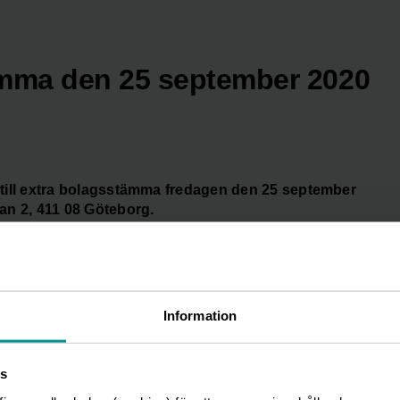
tämma den 25 september 2020
till extra bolagsstämma fredagen den 25 september
an 2, 411 08 Göteborg.
a införd i den av Euroclear Sweden AB förda aktieboken
ltagande på bolagsstämman via e-post till
Information
MOMENT GROUP AB (publ), ”Extra bolagsstämma”, Första
 tillhanda fredagen den 18 september 2020.
s
snummer, aktieinnehav, adress, telefonnummer dagtid och