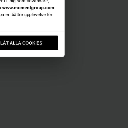
er till dig som användare,
på
www.momentgroup.com
pa en bättre upplevelse för
LLÅT ALLA COOKIES