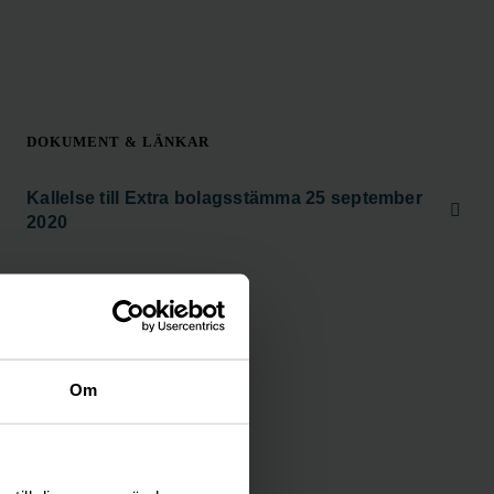
DOKUMENT & LÄNKAR
Kallelse till Extra bolagsstämma 25 september
2020
Om