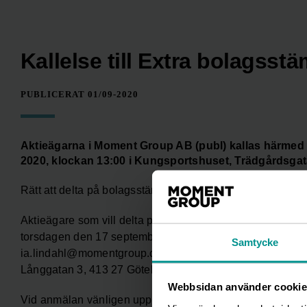
Kallelse till Extra bolagss
PUBLICERAT 01/09-2020
Aktieägarna i Moment Group AB (publ) kallas härmed 
2020, klockan 13:00 i Kungsportshuset, Trädgårdsgat
Rätt att delta på bolagsstämman
Aktieägare som vill delta på bolagsstämman ska dels var
torsdagen den 17 september 2020, dels anmäla sig för de
Samtycke
ia.lindahl@momentgroup.com alternativt via brev till 
Långgatan 3, 413 27 Göteborg. Anmälan ska vara bolaget
Webbsidan använder cookie
Vid anmälan vänligen uppge namn, person-/organisation