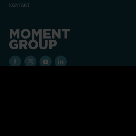
KONTAKT
Moment Group är en koncern där upplevelsen står i
centrum. Med utgångspunkt i många starka
varumärken skapar våra olika verksamheterna
upplevelser för fler än 2 miljoner gäster varje år och
koncernen har fler än 400 medarbetare.
© 2026 MOMENTGROUP