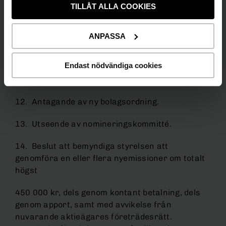
TILLÅT ALLA COOKIES
c) beslut om ansvarsfrihet för styrelsens
ledamöter och verkställande direktören.
ANPASSA
10. Beslut om fastställande av arvoden åt
styrelsen och revisorerna.
Endast nödvändiga cookies
11. Val av styrelseledamöter.
12. Antagande av ny bolagsordning.
13. Utseende av nomineringskommitté.
14. Beslut att bemyndiga styrelsen att
genomföra en eller flera nyemissioner om totalt
högst
450 000 kr, dels genom kontant betalning, dels
genom apport, samt med avvikelse från
nuvarande aktieägares företrädesrätt.