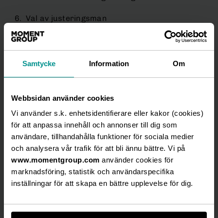
6. Val av justeringsman
7. Prövning av frågan om stämman
sammankallats i behörig ordning.
Samtycke
Information
Om
8. Framläggande av årsredovisning och
revisionsberättelse samt koncernbalans- och
koncernresultaträkning samt
Webbsidan använder cookies
koncernrevisionsberättelse
Vi använder s.k. enhetsidentifierare eller kakor (cookies)
för att anpassa innehåll och annonser till dig som
9. Beslut i frågor om:
användare, tillhandahålla funktioner för sociala medier
och analysera vår trafik för att bli ännu bättre. Vi på
a) fastställande av resultaträkningen,
www.momentgroup.com
använder cookies för
balansräkningen, koncernresultaträkningen och
marknadsföring, statistik och användarspecifika
koncernbalansräkningen,
inställningar för att skapa en bättre upplevelse för dig.
b) disposition av bolagets resultat enligt den
fastställda balansräkningen samt