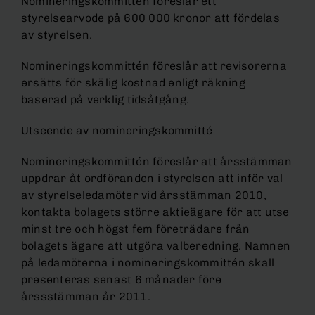
Nomineringskommittén föreslår ett
styrelsearvode på 600 000 kronor att fördelas
av styrelsen.
Nomineringskommittén föreslår att revisorerna
ersätts för skälig kostnad enligt räkning
baserad på verklig tidsåtgång.
Utseende av nomineringskommitté
Nomineringskommittén föreslår att årsstämman
uppdrar åt ordföranden i styrelsen att inför val
av styrelseledamöter vid årsstämman 2010,
kontakta bolagets större aktieägare för att utse
minst tre och högst fem företrädare från
bolagets ägare att utgöra valberedning. Namnen
på ledamöterna i nomineringskommittén skall
presenteras senast 6 månader före
årssstämman år 2011.