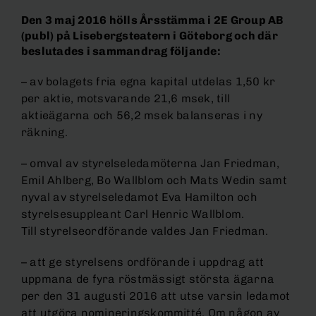
Den 3 maj 2016 hölls Årsstämma i 2E Group AB
(publ) på Lisebergsteatern i Göteborg och där
beslutades i sammandrag följande:
– av bolagets fria egna kapital utdelas 1,50 kr
per aktie, motsvarande 21,6 msek, till
aktieägarna och 56,2 msek balanseras i ny
räkning.
– omval av styrelseledamöterna Jan Friedman,
Emil Ahlberg, Bo Wallblom och Mats Wedin samt
nyval av styrelseledamot Eva Hamilton och
styrelsesuppleant Carl Henric Wallblom.
Till styrelseordförande valdes Jan Friedman.
– att ge styrelsens ordförande i uppdrag att
uppmana de fyra röstmässigt största ägarna
per den 31 augusti 2016 att utse varsin ledamot
att utgöra nomineringskommitté. Om någon av