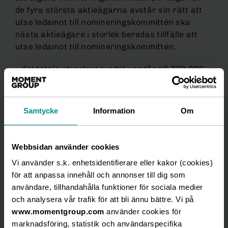
de fyra största aktieägarna avstår sin rätt att
utse ledamot till nomineringskommittén ska
nästa aktieägare i storlek beredas tillfälle att
utse ledamot till nomineringskommittén.
– det totala styrelsearvodet uppgår till 730 000
kronor för kommande period samt arvodering
för ersättningsutskottet om sammanlagt 50 000
kronor.
Samtycke
Information
Om
2E Group är en av de ledande aktörerna inom
upplevelseindustrin i Skandinavien. Inom
Webbsidan använder cookies
koncernen skapas underhållning och möten för
fler än 1,8 miljoner gäster varje år – såväl
Vi använder s.k. enhetsidentifierare eller kakor (cookies)
privatpersoner som företagskunder. Inom
för att anpassa innehåll och annonser till dig som
affärsområde Live Entertainment producerar
användare, tillhandahålla funktioner för sociala medier
2Entertain musikal, teater, show och konsert
och analysera vår trafik för att bli ännu bättre. Vi på
samtidigt som man skapar specialbeställd
www.momentgroup.com
använder cookies för
underhållning och förmedlar artister till
marknadsföring, statistik och användarspecifika