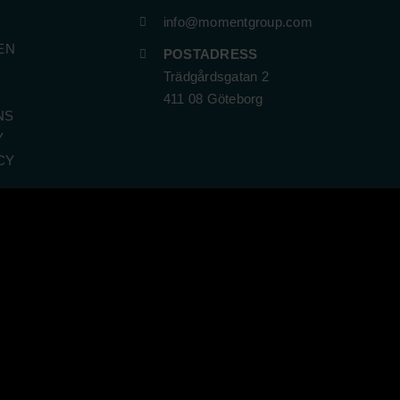
info@momentgroup.com
EN
POSTADRESS
Trädgårdsgatan 2
411 08 Göteborg
NS
Y
CY