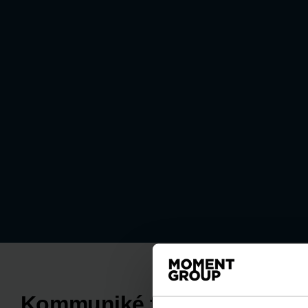
Kommuniké från Årsstämma