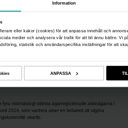
Information
s
fierare eller kakor (cookies) för att anpassa innehåll och annons
 AB (publ) på Lisebergsteatern i Göteborg och där
sociala medier och analysera vår trafik för att bli ännu bättre. Vi 
föring, statistik och användarspecifika inställningar för att ska
, motsvarande 28,8 msek, till aktieägarna och 101,9 msek
Skåntorp, Bo Wallblom och Mats Wedin samt nyval av
okies
ANPASSA
TI
e fyra röstmässigt största ägarregistrerade aktieägarna i
sti 2014, som vardera utser en ledamot att utgöra
ingskommitté utsetts.