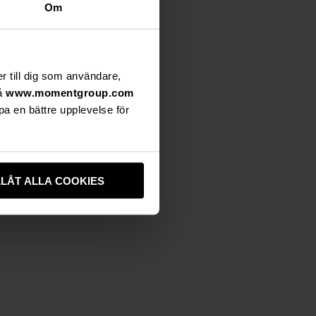
Om
DOKUMENT & LÄNKAR
Release
er till dig som användare,
på
www.momentgroup.com
pa en bättre upplevelse för
LLÅT ALLA COOKIES