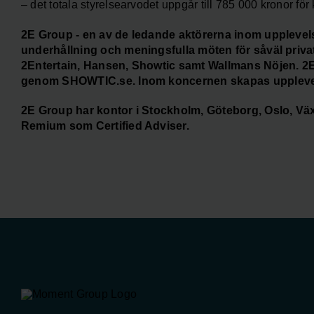
– det totala styrelsearvodet uppgår till 785 000 kronor f
2E Group - en av de ledande aktörerna inom upplevels
underhållning och meningsfulla möten för såväl priv
2Entertain, Hansen, Showtic samt Wallmans Nöjen. 2
genom SHOWTIC.se. Inom koncernen skapas upplevelser
2E Group har kontor i Stockholm, Göteborg, Oslo, Väx
Remium som Certified Adviser.