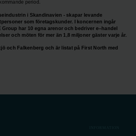
ör kommande period.
eindustrin i Skandinavien - skapar levande
atpersoner som företagskunder. I koncernen ingår
E Group har 10 egna arenor och bedriver e–handel
 och möten för mer än 1,8 miljoner gäster varje år.
jö och Falkenberg och är listat på First North med
INFORMATION