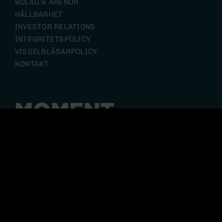
BOLAG & ARENOR
HÅLLBARHET
INVESTOR RELATIONS
INTEGRITETSPOLICY
VISSELBLÅSARPOLICY
KONTAKT
Moment Group är en koncern där upplevelsen står i
centrum. Med utgångspunkt i många starka
varumärken skapar våra olika verksamheterna
upplevelser för fler än 2 miljoner gäster varje år och