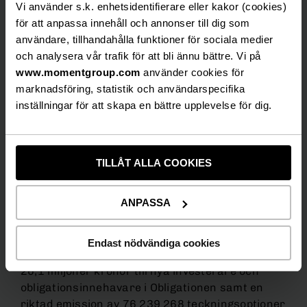
Vi använder s.k. enhetsidentifierare eller kakor (cookies)
nedskrivning enligt ovan, kommer att vara
för att anpassa innehåll och annonser till dig som
säkerställd genom säkerhet, i andra hand till
användare, tillhandahålla funktioner för sociala medier
förmån för obligationsinnehavarna, över de
och analysera vår trafik för att bli ännu bättre. Vi på
pantsatta tillgångarna under Säkerhetsavtalen.
www.momentgroup.com
använder cookies för
marknadsföring, statistik och användarspecifika
Besluten enligt ovan är bland annat villkorade av
inställningar för att skapa en bättre upplevelse för dig.
att, och ska inte träda ikraft förrän, Moment
Group har ingått Låneavtalet, att säkerhet ställs
enligt Säkerhetsavtalen och att vissa
dotterbolag i koncernen ingår borgensåtagande
TILLÅT ALLA COOKIES
för återstående belopp under Obligationen (med
vissa sedvanliga begränsningar) samt att extra
ANPASSA
bolagsstämma i bolaget beslutar om att
genomföra en företrädesemission av aktier om
cirka 33,0 miljoner kronor till befintliga
Endast nödvändiga cookies
aktieägare, en riktad emission av aktier om cirka
20,1 miljoner kronor till nya investerare och
obligationsinnehavare i Obligationen samt en
riktad emission av 76 239 268 teckningsoptioner