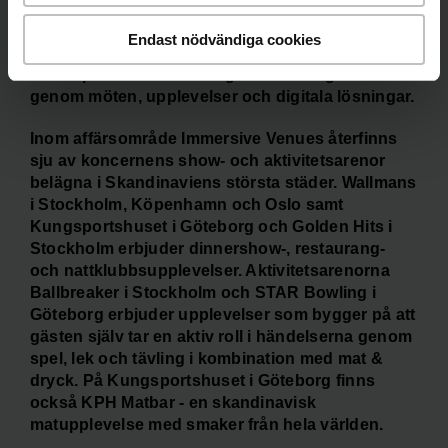
upplevelser med utgångspunkt i mötet mellan
människor. Minnesota arbetar med Brand
Endast nödvändiga cookies
Engagement vilket innebär att de hjälper kunden
att skapa arenor för dialog och delaktighet
genom möten, upplevelser och digitala lösningar.
Inom affärsområde Immersive Venues återfinns
sju av koncernens show- och aktivitetsarenor
belägna i Skandinaviens största städer. Wallmans
i Stockholm, Köpenhamn och Oslo samt
Kungsportshuset i Göteborg och Golden Hits i
Stockholm erbjuder dinnershow-, restaurang-
och nattklubbsupplevelser. Aktivitetsarenorna
Ballbreaker i Stockholm och STAR Bowling i
Göteborg erbjuder upplevelser som bygger på att
gästen själv tar en aktiv roll i händelserna genom
spel, lek och tävling i kombination med mat &
dryck. På Kungsportshuset i Göteborg finns
också KPH Matbar - en skandinavisk
matupplevelse med smaker från hela världen.