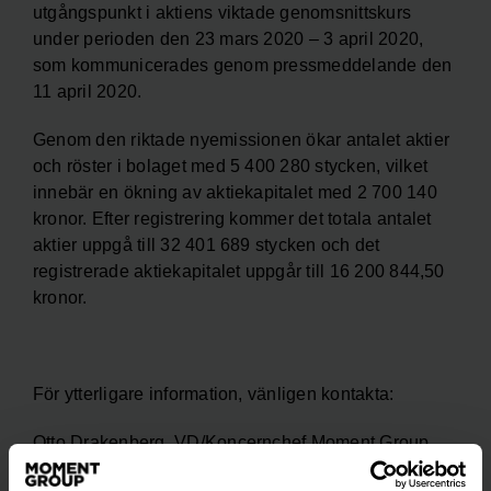
utgångspunkt i aktiens viktade genomsnittskurs
under perioden den 23 mars 2020 – 3 april 2020,
som kommunicerades genom pressmeddelande den
11 april 2020.
Genom den riktade nyemissionen ökar antalet aktier
och röster i bolaget med 5 400 280 stycken, vilket
innebär en ökning av aktiekapitalet med 2 700 140
kronor. Efter registrering kommer det totala antalet
aktier uppgå till 32 401 689 stycken och det
registrerade aktiekapitalet uppgår till 16 200 844,50
kronor.
För ytterligare information, vänligen kontakta:
Otto Drakenberg, VD/Koncernchef Moment Group
otto.drakenberg@momentgroup.com, 0708-64 55 04