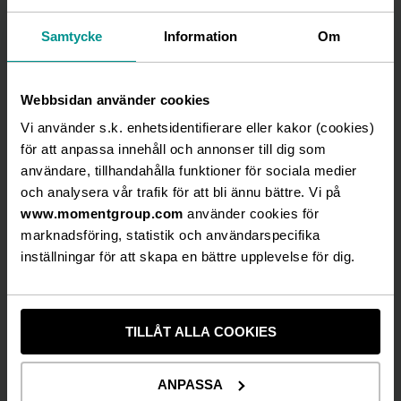
Samtycke
Information
Om
Moment Group är en av de ledande aktörerna
Webbsidan använder cookies
inom upplevelseindustrin i Skandinavien.
Vi använder s.k. enhetsidentifierare eller kakor (cookies)
Koncernen är listad på Nasdaq Stockholm, Main
för att anpassa innehåll och annonser till dig som
Market, och omsätter knappt en miljard kronor. I
användare, tillhandahålla funktioner för sociala medier
de olika verksamheterna inom Moment Group
och analysera vår trafik för att bli ännu bättre. Vi på
skapas upplevelser för fler än 2 miljoner gäster
www.momentgroup.com
varje år och koncernen har fler än 500
använder cookies för
medarbetare. Verksamheterna inom Moment
marknadsföring, statistik och användarspecifika
Group bedrivs i tre affärsområden med kontor i
inställningar för att skapa en bättre upplevelse för dig.
Göteborg, Stockholm, Köpenhamn, Oslo,
Falkenberg och Växjö.
Inom affärsområde Event verkar Hansen och
TILLÅT ALLA COOKIES
Minnesota Communication och sammantaget är
de en av de största aktörerna inom
ANPASSA
eventbranschen i Norden. Hansen skapar