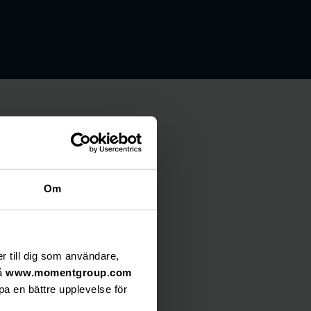
DOKUMENT & LÄNKAR
Om
Release
er till dig som användare,
på
www.momentgroup.com
pa en bättre upplevelse för