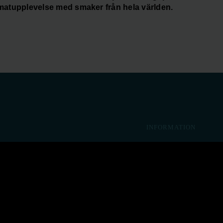
matupplevelse med smaker från hela världen.
INFORMATION
NYHETER
PRESSMEDDELAND
 Med
BOLAG & ARENOR
HÅLLBARHET
 år och
INVESTOR RELATIO
INTEGRITETSPOLIC