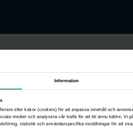
ligheten att emittera ett
Information
s
 möjligheten att emittera ett obligationslån på den
fierare eller kakor (cookies) för att anpassa innehåll och annons
stment Bank mandat att arrangera
sociala medier och analysera vår trafik för att bli ännu bättre. Vi 
 Med förbehåll för rådande marknadsförhållanden
föring, statistik och användarspecifika inställningar för att ska
.