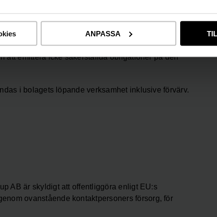
expandera verksamheten till nya segment inom
en utvecklas.
okies
ANPASSA
TI
rka möjligheten att kunna tillvarata potentiella
att emittera icke säkerställda obligationer på den
ndas i bolagets löpande verksamhet inklusive förvärv.
AB är skyldigt att offentliggöra enligt EU:s
genom ovanstående kontaktpersoners försorg, för