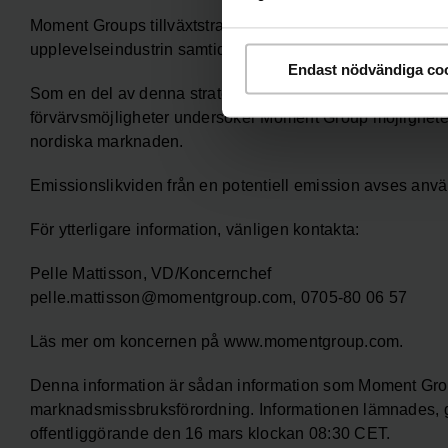
Moment Groups tillväxtstrategi bygger på att succesivt 
upplevelseindustrin samtidigt som befintliga affärsområd
Endast nödvändiga co
Som en del av denna strategi och i syfte att ytterligare stä
förvärvsmöjligheter undersöker Moment Group möjligheten 
nordiska marknaden.
Emissionslikviden från en potentiell emission avses anvä
För ytterligare information, vänligen kontakta:
Pelle Mattisson, VD/Koncernchef
pelle.mattisson@momentgroup.com, 0705-80 06 57
Läs mer om koncernen på www.momentgroup.com.
Denna information är sådan information som Moment Group 
marknadsmissbruksförordning. Informationen lämnades, 
offentliggörande den 16 mars klockan 08:30 CET.