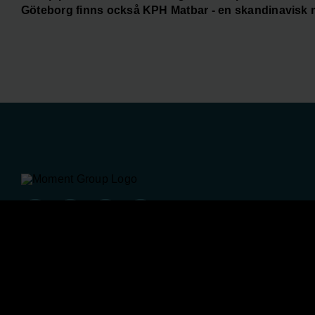
Göteborg finns också KPH Matbar - en skandinavisk 
Moment Group är en koncern där upplevelsen står i centrum.
utgångspunkt i många starka varumärken skapar våra olika
verksamheterna upplevelser för fler än 2 miljoner gäster varje
koncernen har fler än 400 medarbetare.