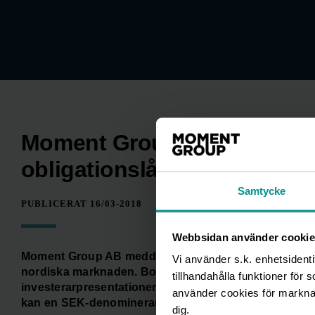
Moment Group utvärderar möj
obligationslån
Samtycke
PUBLICERAT 16/03-2018
Webbsidan använder cookie
Moment Group AB meddelar idag att bolaget utvärderar
Vi använder s.k. enhetsidenti
nordiska marknaden. Bolaget har givit Carnegie Inve
tillhandahålla funktioner för 
investerarpresentationer under nästkommande vecka.
använder cookies för marknads
kan en SEK-denominerad obligationstransaktion följa
dig.