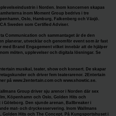
plevelseindustrin i Norden. Inom koncernen skapas
erksamheterna inom Moment Group bedrivs i tre
öpenhamn, Oslo, Hamburg, Falkenberg och Växjö.
NCA Sweden som Certified Adviser.
ota Communication och sammantaget är de den
n planerar, utvecklar och genomför event som är fast
ar med Brand Engagement vilket innebär att de hjälper
enom möten, upplevelser och digitala lösningar. Se
ertain musikal, teater, show och konsert. De skapar
företagskunder och driver fem teaterarenor. 2Entertain
 mer på www.2entertain.com och www.showtic.se.
llmans Group driver sju arenor i Norden där sex
olm, Köpenhamn och Oslo, Golden Hits och
 Göteborg. Den sjunde arenan, Ballbreaker i
örande mat- och dryckesservering. Inom Wallmans
 Golden Hits och The Concept. På Kungsportshuset i