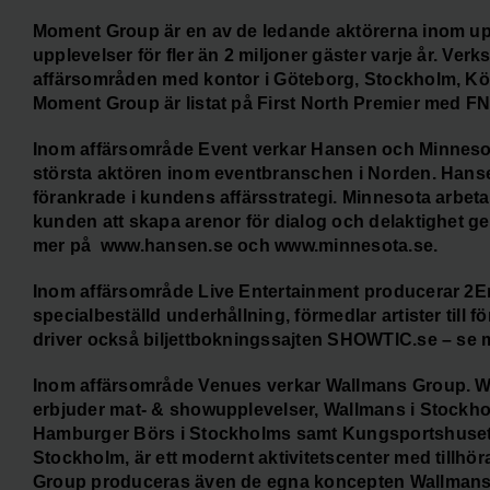
Moment Group är en av de ledande aktörerna inom up
upplevelser för fler än 2 miljoner gäster varje år. V
affärsområden med kontor i Göteborg, Stockholm, K
Moment Group är listat på First North Premier med F
Inom affärsområde Event verkar Hansen och Minnes
största aktören inom eventbranschen i Norden. Hanse
förankrade i kundens affärsstrategi. Minnesota arbet
kunden att skapa arenor för dialog och delaktighet g
mer på www.hansen.se och www.minnesota.se.
Inom affärsområde Live Entertainment producerar 2Ent
specialbeställd underhållning, förmedlar artister till 
driver också biljettbokningssajten SHOWTIC.se – se
Inom affärsområde Venues verkar Wallmans Group. Wa
erbjuder mat- & showupplevelser, Wallmans i Stockh
Hamburger Börs i Stockholms samt Kungsportshuset i
Stockholm, är ett modernt aktivitetscenter med tillh
Group produceras även de egna koncepten Wallmans,