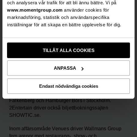
och analysera vår trafik för att bli ännu bättre. Vi på
upplevelser som bygger på att gästen själv tar en
www.momentgroup.com
använder cookies för
aktiv roll i händelserna genom spel, lek och tävling i
marknadsföring, statistik och användarspecifika
kombination med mat & dryck. Inom affärsområdet
inställningar för att skapa en bättre upplevelse för dig.
drivs två aktivitetsarenor, Ballbreaker i Stockholm
och STAR Bowling i Göteborg.
Inom affärsområde Live Entertainment producerar
TILLÅT ALLA COOKIES
2Entertain musikal, teater, show och konsert. De
skapar specialbeställd underhållning och förmedlar
ANPASSA
artister till företagskunder. 2Entertain driver fem
teaterarenor samt en krogshowarena, China Teatern,
Oscarsteatern och Intiman i Stockholm,
Endast nödvändiga cookies
Lisebergsteatern i Göteborg, Vallarnas friluftsteater i
Falkenberg och Hamburger Börs i Stockholm.
2Entertain driver också biljettbokningssajten
SHOWTIC.se.
Inom affärsområde Venues driver Wallmans Group
fem arenor med restaurang-, show- och