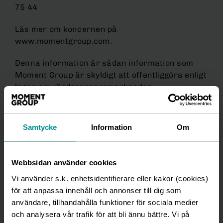
75 44
Läs mer om koncernen på
www.momentgroup.com.
Denna information är sådan information som
Moment Group är skyldigt att offentliggöra enligt
lagen om värdepappersmarknaden.
Informationen lämnades, genom ovanstående
kontaktpersoners försorg, för offentliggörande
den 16 april 2025 kl.07.30 CEST.
Samtycke
Information
Om
Moment Group - upplevelsekoncernen
Webbsidan använder cookies
Med en palett av starka varumärken och femton
arenor i Skandinaviens största städer är
Vi använder s.k. enhetsidentifierare eller kakor (cookies)
Moment Group en av de ledande aktörerna inom
för att anpassa innehåll och annonser till dig som
upplevelsebranschen. Show, musikal, teater,
användare, tillhandahålla funktioner för sociala medier
konsert, club, event, aktivitetsrestauranger och
och analysera vår trafik för att bli ännu bättre. Vi på
bistro är en del av det som står på menyn inom