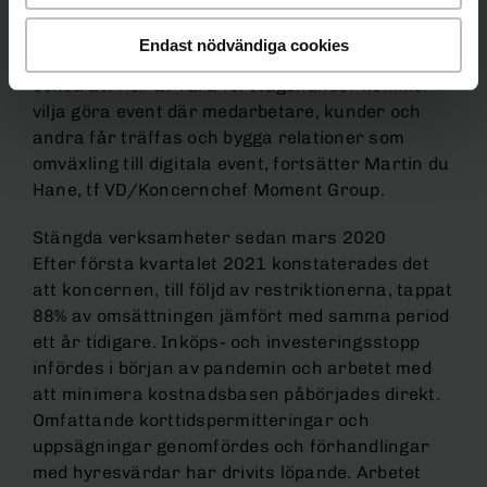
vänner i andra sammanhang än hemma – det vet
vi att många vill – men många fler kommer nu att
Endast nödvändiga cookies
känna att det är okej att gå ut och umgås. Vi tror
också att fler av våra företagskunder kommer
vilja göra event där medarbetare, kunder och
andra får träffas och bygga relationer som
omväxling till digitala event, fortsätter Martin du
Hane, tf VD/Koncernchef Moment Group.
Stängda verksamheter sedan mars 2020
Efter första kvartalet 2021 konstaterades det
att koncernen, till följd av restriktionerna, tappat
88% av omsättningen jämfört med samma period
ett år tidigare. Inköps- och investeringsstopp
infördes i början av pandemin och arbetet med
att minimera kostnadsbasen påbörjades direkt.
Omfattande korttidspermitteringar och
uppsägningar genomfördes och förhandlingar
med hyresvärdar har drivits löpande. Arbetet