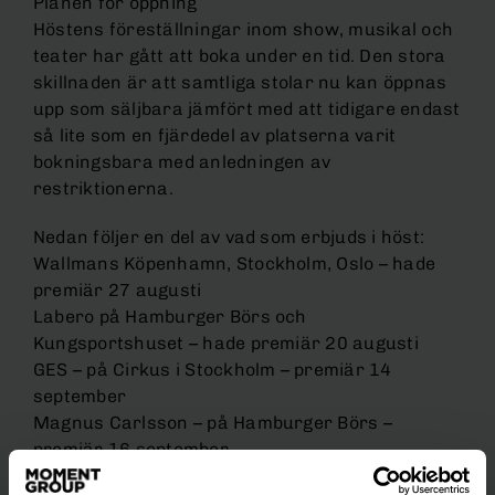
Planen för öppning
Höstens föreställningar inom show, musikal och
teater har gått att boka under en tid. Den stora
skillnaden är att samtliga stolar nu kan öppnas
upp som säljbara jämfört med att tidigare endast
så lite som en fjärdedel av platserna varit
bokningsbara med anledningen av
restriktionerna.
Nedan följer en del av vad som erbjuds i höst:
Wallmans Köpenhamn, Stockholm, Oslo – hade
premiär 27 augusti
Labero på Hamburger Börs och
Kungsportshuset – hade premiär 20 augusti
GES – på Cirkus i Stockholm – premiär 14
september
Magnus Carlsson – på Hamburger Börs –
premiär 16 september
Annie – på Intiman – premiär den 18 september