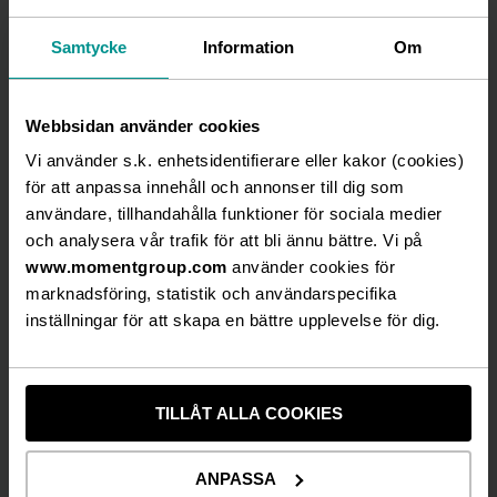
Sound of Music – Lisebergsteatern – premiär 1
oktober
Samtycke
Information
Om
(Scen) Sommarbuskis på turné – premiär 1
oktober
RAIN MAN – på Oscarsteatern – premiär 8
Webbsidan använder cookies
oktober
Vi använder s.k. enhetsidentifierare eller kakor (cookies)
Saturday Night Fever – på China Teater –
för att anpassa innehåll och annonser till dig som
premiär 4 november
användare, tillhandahålla funktioner för sociala medier
Min Sanna Jul – med Sanna Nielsen – på turné –
och analysera vår trafik för att bli ännu bättre. Vi på
premiär 19 november
www.momentgroup.com
använder cookies för
marknadsföring, statistik och användarspecifika
Betydligt fler gäster kommer också att kunna
inställningar för att skapa en bättre upplevelse för dig.
välkomnas på våra aktivitetsarenor Ballbreaker
och STAR Bowling och bl a nattklubben på Golden
Hits kommer att kunna öppna upp.
TILLÅT ALLA COOKIES
– Beskedet att restriktionerna tas bort tror vi
också kommer att påverka människor att vilja
boka. Att gå på show, musikal och teater, träffa
ANPASSA