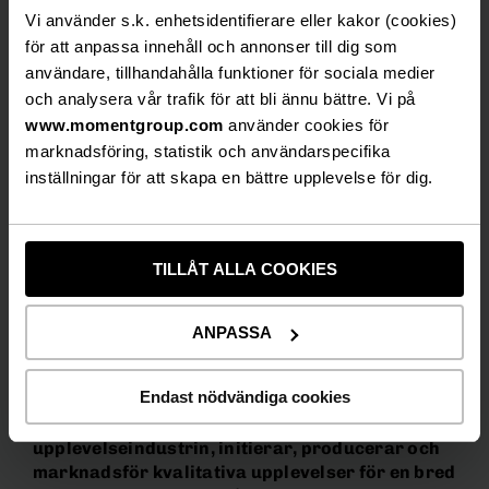
Vi använder s.k. enhetsidentifierare eller kakor (cookies)
för att anpassa innehåll och annonser till dig som
”Efter snart åtta år som VD för Hansen känns
användare, tillhandahålla funktioner för sociala medier
det rätt att lämna över stafettpinnen. Bolagets
och analysera vår trafik för att bli ännu bättre. Vi på
orderläge är nu stabilare än på många år och
www.momentgroup.com
använder cookies för
motivationen bland medarbetarna är enormt
marknadsföring, statistik och användarspecifika
stark. Jag ser med spänning fram mot mina nya
inställningar för att skapa en bättre upplevelse för dig.
uppgifter där min erfarenhet från stora
kundprojekt kommer väl till pass, säger Benny
Karlsson”
TILLÅT ALLA COOKIES
Niclas Linnér tar över tjänsten som VD för
Hansen Event & Conference från och med den 1
februari och kommer vara placerad i Göteborg.
ANPASSA
2E Group
Endast nödvändiga cookies
en av Nordens ledande producenter inom
upplevelseindustrin, initierar, producerar och
marknadsför kvalitativa upplevelser för en bred