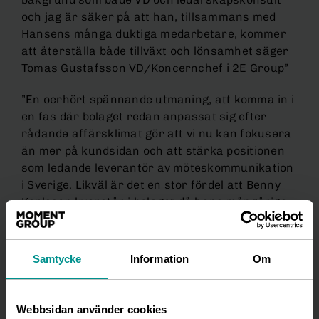
och jag är säker på att han, tillsammans med
Hansens många duktiga medarbetare, kommer
att återställa både tillväxt och lönsamhet säger
Tomas Gustafsson VD/Koncernchef i 2E Group”
”En oerhört spännande utmaning, att komma in i
en fas där bolaget redan anpassat sig efter
rådande affärsklimat gör att vi nu kan fokusera
än mer på kundsidan och att stärka positionen
som ledande leverantör av möteskommunikation
i Sverige. Likväl är det en stor fördel att Benny
Karlsson kvarstår i bolaget då hans mångåriga
erfarenhet från bolaget och branschen
säkerställer att vi inte tappar viktig kompetens,
säger Niclas Linnér”.
Samtycke
Information
Om
Benny Karlsson som varit VD för Hansen sedan
2003 kvarstår i koncernledningen och övertar
Webbsidan använder cookies
ansvaret för affärsutveckling och partnerskap.