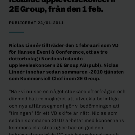
2E Group, från den 1 feb.
PUBLICERAT 24/01-2011
Niclas Linnér tillträder den 1 februari som VD
för Hansen Event & Conference, ett av tre
dotterbolag i Nordens ledande
upplevelsekoncern 2E Group AB (publ). Niclas
Linnér innehar sedan sommaren -2010 tjänsten
som Kommersiell Chef inom 2E Group.
”När vi nu ser en något starkare efterfrågan och
därmed bättre möjlighet att utveckla befintliga
och nya affärssegment gör vi bedömningen att
”timingen” för ett VD skifte är rätt. Niclas som
sedan sommaren 2010 arbetat med koncernens
kommersiella strategier har en gedigen
bakgrund som både VD och ledarskapskonsult