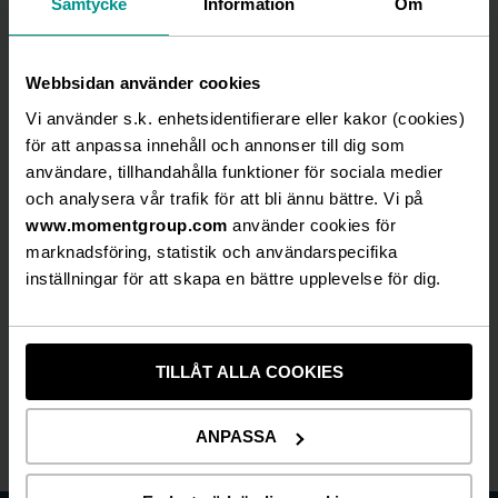
Samtycke
Information
Om
koncernen skapas upplevelser och möten för
mer än 1,8 miljoner gäster varje år.
2E Group har kontor i Stockholm, Göteborg,
Webbsidan använder cookies
Oslo, Växjö och Falkenberg och är listat på First
Vi använder s.k. enhetsidentifierare eller kakor (cookies)
North med Remium som Certified Adviser.
för att anpassa innehåll och annonser till dig som
användare, tillhandahålla funktioner för sociala medier
och analysera vår trafik för att bli ännu bättre. Vi på
www.momentgroup.com
använder cookies för
marknadsföring, statistik och användarspecifika
DOKUMENT & LÄNKAR
inställningar för att skapa en bättre upplevelse för dig.
Release
TILLÅT ALLA COOKIES
ANPASSA