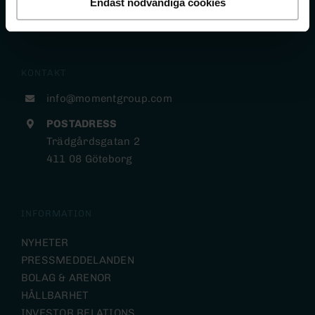
Endast nödvändiga cookies
KONTAKT
info@momentgroup.com
POSTADRESS
Trädgårdsgatan 2
411 08 Göteborg
INFORMATION
NYHETER
PRESSMEDDELANDEN
BOLAG & ARENOR
HÅLLBARHET
INVESTOR RELATIONS