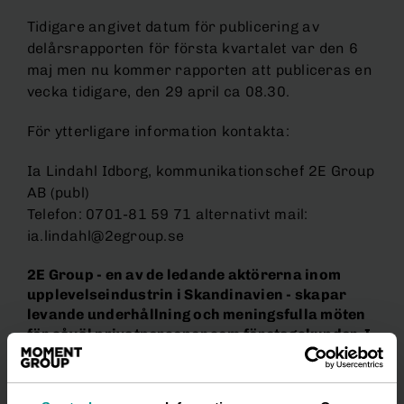
Tidigare angivet datum för publicering av
delårsrapporten för första kvartalet var den 6
maj men nu kommer rapporten att publiceras en
vecka tidigare, den 29 april ca 08.30.
För ytterligare information kontakta:
Ia Lindahl Idborg, kommunikationschef 2E Group
AB (publ)
Telefon: 0701-81 59 71 alternativt mail:
ia.lindahl@2egroup.se
2E Group - en av de ledande aktörerna inom
upplevelseindustrin i Skandinavien - skapar
levande underhållning och meningsfulla möten
för såväl privatpersoner som företagskunder. I
koncernen ingår 2Entertain, Hansen samt
Wallmans Nöjen. 2E Group har 12 egna arenor
och bedriver e–handel genom SHOWTIC.se. Inom