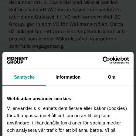
december 2012. I samråd med Mikael Gordon
Solfors, vice VD Wallmans Nöjen, har beslutats
att Hélène Gustavii, t.f. VD och koncernchef 2E
Group, går in som VD för Wallmans Nöjen. Detta
då bolaget har ett antal viktiga produktioner och
projekt som kräver Mikaels såväl kompetens
som fulla engagemang.
För ytterligare information kontakta:
Hélène Gustavii, t.f. VD och koncernchef, 2E
Group AB (publ)
Samtycke
Information
Om
Telefon: 0705-094501 alternativt mail:
helene.gustavii@2egroup.se
Webbsidan använder cookies
Lars Grönberg, styrelseordförande, 2E Group
Vi använder s.k. enhetsidentifierare eller kakor (cookies)
AB(publ)
för att anpassa innehåll och annonser till dig som
Telefon: 0707-27 54 55 alternativt mail:
användare, tillhandahålla funktioner för sociala medier
greenhill@swipnet.se
och analysera vår trafik för att bli ännu bättre. Vi på