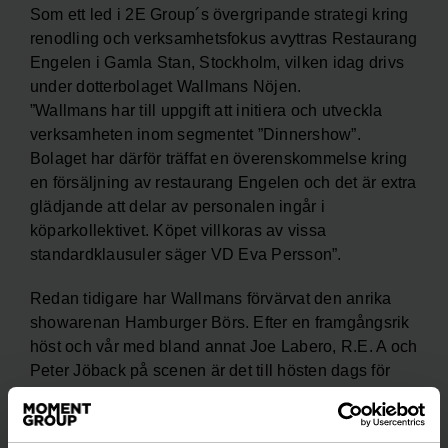
Som ett led i 2E Group´s övergripande strategi kring
renodling och verksamhetsfokus avyttras Restaurang
Engelen i Gamla Stan, Stockholm, vilken idag drivs
under dotterbolaget Wallmans Nöjen.
”Wallmans har till uppgift att initiera och utveckla
verksamheten inom segmentet ”Dinnershow”.
Bolaget har därför träffat en överenskommelse kring
en försäljning av restaurang Engelen och det är extra
glädjande att delar av personalen ingår i
köparkollektivet. Köpet villkoras av vissa
standardklausuler säger VD Eva Persson”.
Redan tidigare har Wallmans förvärvat den anrika
showarenan Hamburger Börs. Efter en framgångsrik
höst och vår med bland annat Joe Labero, R.E. A och
Peter Jöback på scenen är det till hösten dags för
premiär av Hamburger Börs nya show ”Oslagbart”.
”Oslagbart” är ett nytt showkoncept som under