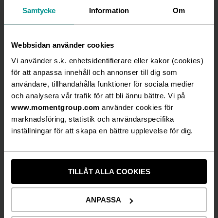
hösten kommer att bjuda på en kavalkad av svenska
Samtycke
Information
Om
stjärnor från olika genrer i en oslagbar kombination
av musik, humor, rock-pop-schlager, show och
överraskningar. Först ut i ensemblen i höst med
Webbsidan använder cookies
premiär den 9 september är Niklas Strömstedt, Petra
Vi använder s.k. enhetsidentifierare eller kakor (cookies)
Mede, Andreas Johnson och Pernilla Andersson.
för att anpassa innehåll och annonser till dig som
användare, tillhandahålla funktioner för sociala medier
2E Group, en av Nordens ledande producenter
och analysera vår trafik för att bli ännu bättre. Vi på
inom upplevelseindustrin, initierar, producerar
www.momentgroup.com
använder cookies för
och marknadsför kvalitativa upplevelser och
möten för en bred publik. I koncernen ingår
marknadsföring, statistik och användarspecifika
2Entertain, Hansen Event & Conference samt
inställningar för att skapa en bättre upplevelse för dig.
Wallmans Nöjen. Med 14 hel- eller delägda arenor
och innehållet som utgångspunkt skapar 2E
Group upplevelser för mer än 1,5 miljoner gäster
TILLÅT ALLA COOKIES
varje år.
2E Group AB (publ) med kontor i Stockholm,
ANPASSA
Göteborg, Oslo, Malmö, Växjö och Falkenberg är
listat på First North med Remium som Certified