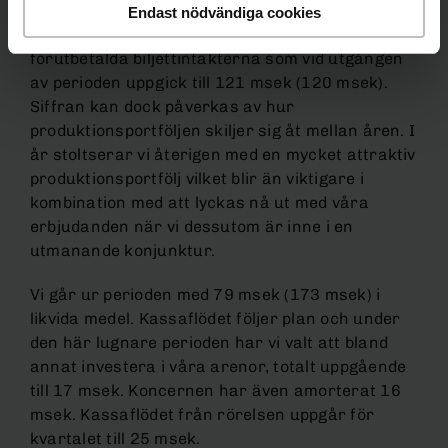
Endast nödvändiga cookies
En indikation på försäljningsläget framåt är de
förutbetalda biljettintäkterna som vid utgången
av perioden uppgick till 121 msek (120 msek).
Siffran kan dock påverkas av hur
produktionsportföljen skiljer sig åt mellan åren. I
år stoltserar vi återigen med en mycket attraktiv
produktionsportfölj vilket blir än viktigare i
kombination med att lyckas nå ut med våra
erbjudanden när vi dessutom är inne i en
utmanande konjunktur.
Vi går ur perioden med 79 msek (173 msek) i
likvida medel. Kassaflödet följer plan och under
den här lugnare perioden har vi valt att bland
annat investera i våra arenor, totalt uppgående
till 17 msek. Koncernen har även amorterat 16
msek. Kassaflödet från rörelsen uppgår för
kvartalet till 25 msek.