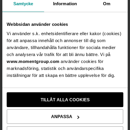
september öppnade övriga verksamheter och
Samtycke
Information
Om
arenor successivt upp igen och framför allt
september präglades av premiärer. Många
starka produktioner spelar nu på våra arenor
Webbsidan använder cookies
och på turné och den 10 november hade vi en
Vi använder s.k. enhetsidentifierare eller kakor (cookies)
mycket lyckad Grand Opening för det nya
för att anpassa innehåll och annonser till dig som
konceptet BERMUDA DECK SHUFFLE CLUB i
användare, tillhandahålla funktioner för sociala medier
Malmö, som i början av nästa år får sällskap av
och analysera vår trafik för att bli ännu bättre. Vi på
konceptet SLICE – ping pong & pizza. Båda med
www.momentgroup.com
använder cookies för
ambitionen att etableras på fler platser i
marknadsföring, statistik och användarspecifika
Skandinavien.
inställningar för att skapa en bättre upplevelse för dig.
Nettoomsättningen för kvartalet uppgick till 200
msek (163 msek) med ett rörelseresultat på -8
msek (-17 msek). Kvartalets omsättning är 37
TILLÅT ALLA COOKIES
msek högre än motsvarande period föregående
år som till stora delar kommer från
ANPASSA
affärsområdena Event & Communication och
2Entertain.