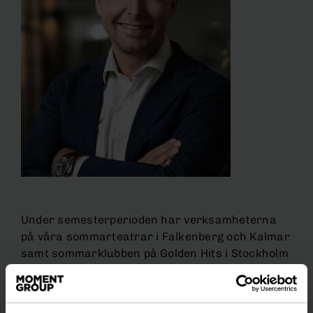
Under semesterperioden har verksamheterna
på våra sommarteatrar i Falkenberg och Kalmar
samt sommarklubben på Golden Hits i Stockholm
varit i gång. Vi har levererat underhållning på
kryssningsbåtar och resorts och genomfört
några större event. Under augusti och