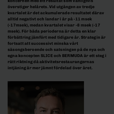
koncernen med ett resultat som vanligtvis
överstiger helårets. Vid utgången av tredje
kvartalet är det ackumulerade resultatet därav
alltid negativt och landar i år på -11 msek
(-17msek), medan kvartalet visar -8 msek (-17
msek). För båda perioderna är detta en klar
förbättring jämfört med tidigare år. Strategin är
fortsatt att successivt minska vårt
säsongsberoende och satsningen på de nya och
egna koncepten SLICE och BERMUDA är ett steg i
rätt riktning då aktivitetsrestaurangernas
intjäning är mer jämnt fördelad över året.