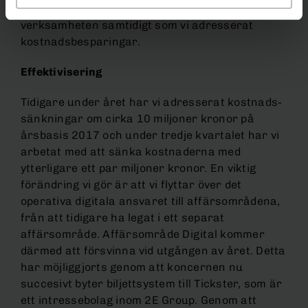
intensifiera försäljningsarbetet och effektivisera
verksamheten samtidigt som vi adresserat
kostnadsbesparingar.
Effektivisering
Tidigare under året har vi adresserat kostnads-
sänkningar om cirka 10 miljoner kronor på
årsbasis 2017 och under tredje kvartalet har vi
arbetat med att sänka kostnaderna med
ytterligare ett par miljoner kronor. En viktig
förändring vi gör är att vi flyttar över det
operativa digitala ansvaret till affärsområdena,
från att tidigare ha legat i ett separat
affärsområde. Affärsområde Digital kommer
därmed att försvinna vid utgången av året. Detta
har möjliggjorts genom att koncernen nu
succesivt byter biljettsystem till Tickster, som är
ett intressebolag inom 2E Group. Genom att