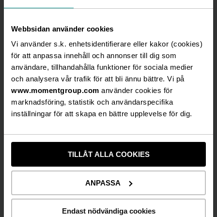
Dessutom har Event (Hansen) ett mellanår utan
Volvo Ocean Race och ligger 5 msek efter
Webbsidan använder cookies
föregående år. Detta megauppdrag återkommer
nästkommande två år. Venues vänder däremot
Vi använder s.k. enhetsidentifierare eller kakor (cookies)
sin utveckling och för-bättrar resultatet med 5
för att anpassa innehåll och annonser till dig som
msek under tredje kvartalet och per den sista
användare, tillhandahålla funktioner för sociala medier
september ligger de nära föregående års
och analysera vår trafik för att bli ännu bättre. Vi på
ackumulerade resultat för årets första nio
www.momentgroup.com
använder cookies för
månader.
marknadsföring, statistik och användarspecifika
inställningar för att skapa en bättre upplevelse för dig.
Fortsatta utmaningar
Koncernen ser fortsatta utmaningar under
resterande del av året och resultatet för fjärde
TILLÅT ALLA COOKIES
kvartalet kommer även det att ligga i nivå med,
eller strax under, föregående år. Vi bedömer
ANPASSA
fortsatt att 2016 inte innebär ett trendbrott
avseende bolagets långsiktiga intjäningsförmåga
Endast nödvändiga cookies
men mer arbete återstår med att ytterligare