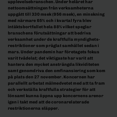
upplevelsebranschen. Under helåret har
nettoomsättningen från verksamheterna
uppgått till 330 msek (956 msek), en minskning
med närmare 65% och i kvartal fyra blev
intäktsbortfallet hela 88% vilket speglar
branschens förutsättningar att bedriva
verksamhet under de kraftfulla myndighets-
restriktioner som präglat samhället sedan i
mars. Under pandemin har företagets fokus
varit tvådelat; det viktigaste har varit att
hantera den mycket ansträngda likviditeten
samt genomdriva den omfinansiering som kom
på plats den 27 november. Koncernen har
parallellt arbetat målmedvetet med att ta fram
och verkställa kraftfulla strategier för att
lönsamt kunna öppna upp koncernens arenor
igen i takt med att de coronarelaterade
restriktionerna släpper.