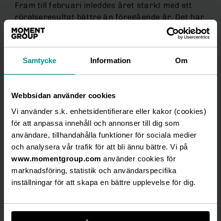
Fram till februari inleddes året starkt med ett
rörelseresultat bättre än föregående år. Det har
under de efterföljande månaderna kraftigt
försämrats och koncernen redovisar ett
rörelseresultat på -44 msek för det fjärde
Samtycke
Information
Om
kvartalet, en försämring med 78 msek jämfört
med samma period föregående år, vilket är en
följd av att en majoritet av koncernens
Webbsidan använder cookies
verksamheter varit stängda till följd av de
Vi använder s.k. enhetsidentifierare eller kakor (cookies)
skärpta restriktionerna. För helåret redovisar
för att anpassa innehåll och annonser till dig som
koncernen ett rörelseresultat på -196 msek (-44
användare, tillhandahålla funktioner för sociala medier
msek), en försämring med 152 msek mot samma
och analysera vår trafik för att bli ännu bättre. Vi på
period föregående år. I rörelseresultatet för
www.momentgroup.com
använder cookies för
helåret ingår jämförelsestörande poster om 59
marknadsföring, statistik och användarspecifika
msek vilket ger ett justerat EBIT om -137 msek.
inställningar för att skapa en bättre upplevelse för dig.
Under året har stöd om 67 msek intäktsförts
och som redovisats som övrig rörelseintäkt.
Inom Moment Group har ett intensivt arbete