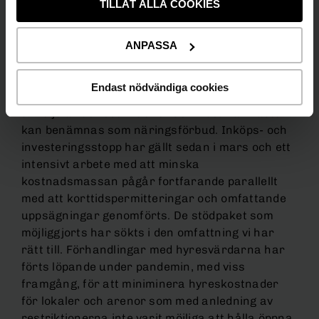
TILLÅT ALLA COOKIES
pågått sedan i mars med att parera den negativa
påverkan Covid-19 har på koncernen. Bortsett
från våra eventbolag Minnesota och Hansen
ANPASSA
samt aktivitetsarenorna STAR och Ballbreaker
har de flesta av koncernens verksamheter varit
Endast nödvändiga cookies
stängda helt eller till största del under pandemin
till följd av de restriktioner som i det närmaste
kan benämnas som näringsförbud. Inköps- och
investeringsstopp har gällt sedan i mars och ett
intensivt arbete med att minska
kostnadsmassan pågår fortfarande parallellt
med att korttidspermitteringar och omfattande
uppsägningar genomförts. De stödpaket som
möjliggjorts har sökts i den omfattning vi har
rätt till. Förhandlingar med hyresvärdarna har
förts löpande under pandemin, med viss
framgång, för att miniminera hyreskostnader
för lokaler och arenor som med anledning av
restriktionerna inte varit möjliga att hålla öppna.