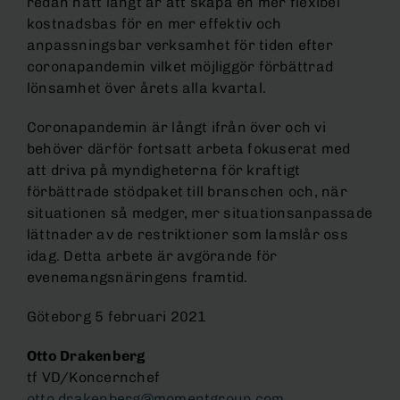
redan nått långt är att skapa en mer flexibel
kostnadsbas för en mer effektiv och
anpassningsbar verksamhet för tiden efter
coronapandemin vilket möjliggör förbättrad
lönsamhet över årets alla kvartal.
Coronapandemin är långt ifrån över och vi
behöver därför fortsatt arbeta fokuserat med
att driva på myndigheterna för kraftigt
förbättrade stödpaket till branschen och, när
situationen så medger, mer situationsanpassade
lättnader av de restriktioner som lamslår oss
idag. Detta arbete är avgörande för
evenemangsnäringens framtid.
Göteborg 5 februari 2021
Otto Drakenberg
tf VD/Koncernchef
otto.drakenberg@momentgroup.com